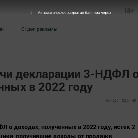
18+
4
Автоматическое закрытие баннера через
еи
Отдел рекламы
ачи декларации 3-НДФЛ 
нных в 2022 году
1001
0
 о доходах, полученных в 2022 году, истек 2
ьщики, получившие доходы от продажи