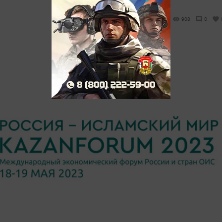
908
0