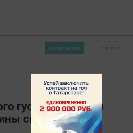
Отправить
Авторизоваться
го гуся, казылык и
ины смогут гости