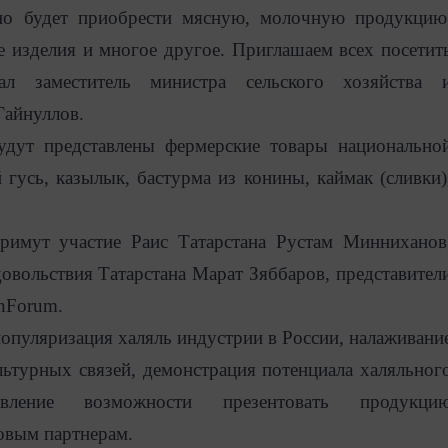
но будет приобрести мясную, молочную продукцию
е изделия и многое другое. Приглашаем всех посетит
ал заместитель министра сельского хозяйства 
Гайнуллов.
удут представлены фермерские товары национально
 гусь, казылык, бастурма из конины, каймак (сливки)
римут участие Раис Татарстана Рустам Минниханов
довольствия Татарстана Марат Зяббаров, представител
anForum.
 популяризация халяль индустрии в России, налаживани
льтурных связей, демонстрация потенциала халяльног
авление возможности презентовать продукци
овым партнерам.