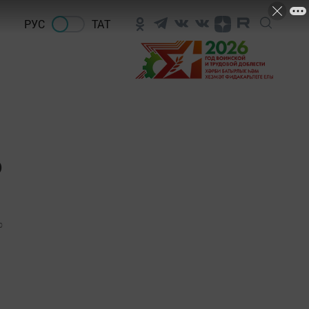
РУС
ТАТ
о
0