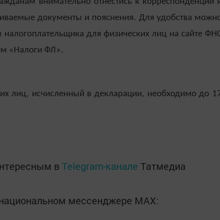
ажданам внимательно отнестись к корреспонденции 
иваемые документы и пояснения. Для удобства можн
 налогоплательщика для физических лиц на сайте ФН
м «Налоги ФЛ».
ких лиц, исчисленный в декларации, необходимо до 1
интересным в
Telegram-канале
Татмедиа
в национальном мессенджере MАХ: