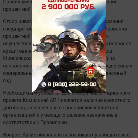
Правилами предусматривается субсидирование
процентной ставки по кредитам.
Отбор инвестиционных проектов с целью оказания
государственной поддержки в виде субсидирования
процентной ставки по полученным кредитам
осуществляется Комиссией по координации вопросов
кредитования агропромышленного комплекса
Минсельхоза России (далее - Комиссия АПК) на
основании заявок и в пределах средств, определенных
федеральным бюджетом на очередной финансовый
год.
Необходимым условием для отбора инвестиционного
проекта Комиссией АПК является наличие кредитного
договора, заключенного с российской кредитной
организацией и имеющего целевое назначение в
соответствии с Правилами.
Вопрос: Какие обязанности возникают у победителя в