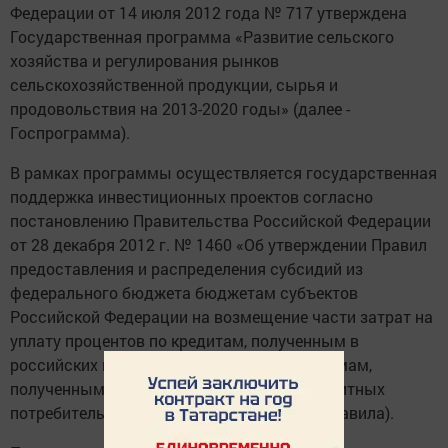
Федерации от 14 июля 2012 года № 717 утверждена
Государственная программа «Развитие сельского
хозяйства и регулирования рынков
сельскохозяйственной продукции, сырья и
продовольствия на 2013-2020 годы» (далее -
Госпрограмма).
В рамках программы осуществляется государственная
поддержка инвестиционных проектов согласно
постановлению Правительства Российской Федерации
от 28 декабря 2012 г. № 1460 «Об утверждении Правил
предоставления и распределения субсидий из
федерального бюджета бюджетам субъектов
Российской Федерации на возмещение части затрат на
уплату процентов по кредитам, полученным в
российских кредитных организациях и займам,
полученным в сельскохозяйственных кредитных
потребительских кооперативах» (далее - Правила).