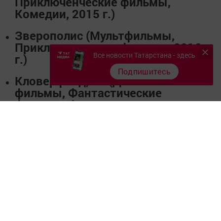
Приключенческие фильмы,
Комедии, 2015 г.)
Зверополис
(Мультфильмы,
Приключенческие фильмы, 2016
Все новости Татарстана - здесь
г.)
Подпишитесь
Кловерфилд, 10
(Детективные
фильмы, Фантастические
фильмы, Фильмы ужасов,
Драматические спектакли, 2016
г.)
Цена билета от 150 до 250 рублей.
Приятного просмотра!
Расписание сеансов с 31 марта по
06 апреля 2016 года.