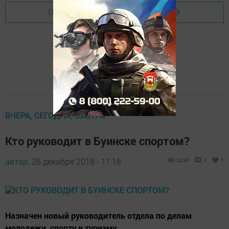
Перейти на страницу новости
ВЧЕРА, СЕГОДНЯ, ЗАВТРА
Кто руководит в Буинске спортом?
автор,
26 декабря 2018 - 11:18
3296
0
1
Назначен новый руководитель отдела по делам
молодежи, спорту и туризму.