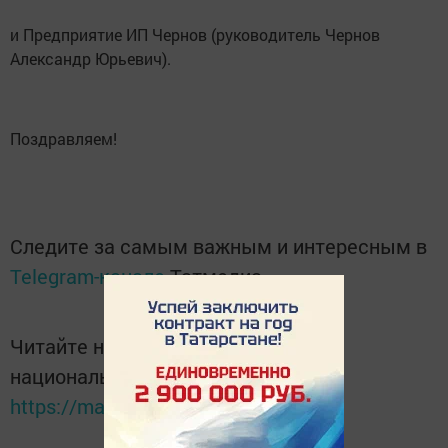
и Предприятие ИП Чернов (руководитель Чернов
Александр Юрьевич).
Поздравляем!
Следите за самым важным и интересным в
Telegram-канале
Татмедиа
Читайте новости Татарстана в
национальном мессенджере MАХ:
https://max.ru/tatmedia