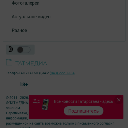
Фотогалереи
Актуальное видео
Разное
Телефон АО «ТАТМЕДИА»:
(843) 222 09 84
18+
© 2011 - 2026. Знамя газета Буинского района. Все права защищены.
Все новости Татарстана - здесь
© ТАТМЕДИА. Все материалы, размещенные на сайте, защищены
законом.
Подпишитесь
Перепечатка, воспроизведение и распространение в любом объеме
информации,
размещенной на сайте, возможна только с письменного согласия