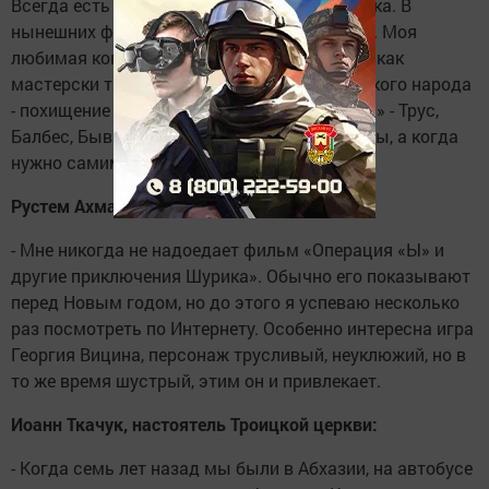
Всегда есть завязка, кульминация и развязка. В
нынешних фильмах такого практически нет. Моя
любимая комедия «Кавказская пленница» - как
мастерски там передана традиция кавказского народа
- похищение невесты. А знаменитая «тройка» - Трус,
Балбес, Бывалый - настолько, кажется, глупы, а когда
нужно самим, голова у них ох как работает.
Рустем Ахмадуллин, тележурналист:
- Мне никогда не надоедает фильм «Операция «Ы» и
другие приключения Шурика». Обычно его показывают
перед Новым годом, но до этого я успеваю несколько
раз посмотреть по Интернету. Особенно интересна игра
Георгия Вицина, персонаж трусливый, неуклюжий, но в
то же время шустрый, этим он и привлекает.
Иоанн Ткачук, настоятель Троицкой церкви:
- Когда семь лет назад мы были в Абхазии, на автобусе