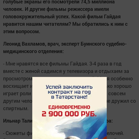
голубые экраны его посмотрели 74,5 миллиона
человек. И другие фильмы режиссера имели
головокружительный успех. Какой фильм Гайдая
нравится нашим читателям? Мы обратились к ним с
этим вопросом.
Леонид Вахламов, врач, эксперт Буинского судебно-
медицинского отделения:
- Мне нравятся все фильмы Гайдая. 3-4 раза в год
вместе с женой садимся у телевизора и отдыхаем за
просмотром его легендарных комедий. Меня особенно
восхищает игра Юрия Никулина. Он настолько хорошо
играет роли пьяниц, дураков. А в жизни был совсем
другим человеком - прошел войну, никогда не дружил со
спиртным.
Ильнар Талипов, директор Досугового центра:
- Сюжеты фильмов Гайдая продуманы до мелочей.