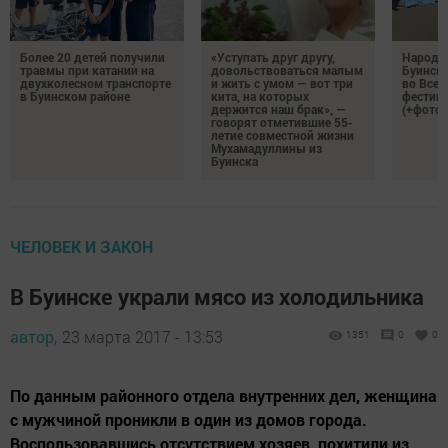
Более 20 детей получили
«Уступать друг другу,
Народн
травмы при катании на
довольствоваться малым
Буинска
двухколесном транспорте
и жить с умом — вот три
во Все
в Буинском районе
кита, на которых
фестива
держится наш брак», —
(+фото)
говорят отметившие 55-
летие совместной жизни
Мухамадуллины из
Буинска
ЧЕЛОВЕК И ЗАКОН
В Буинске украли мясо из холодильника
автор,
23 марта 2017 - 13:53
1351
0
0
По данным районного отдела внутренних дел, женщина
с мужчиной проникли в один из домов города.
Воспользовавшись отсутствием хозяев, похитили из