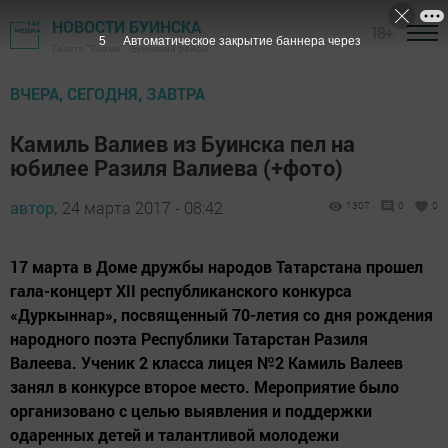
НОВОСТИ БУИНСКА
18+
4
Автоматическое закрытие баннера через
Газета "Знамя" - Буинский район
ВЧЕРА, СЕГОДНЯ, ЗАВТРА
Камиль Валиев из Буинска пел на
юбилее Разиля Валиева (+фото)
автор,
24 марта 2017 - 08:42
1307
0
0
17 марта в Доме дружбы народов Татарстана прошел
гала-концерт XII республиканского конкурса
«Дуркыннар», посвященный 70-летия со дня рождения
народного поэта Республики Татарстан Разиля
Валеева. Ученик 2 класса лицея №2 Камиль Валеев
занял в конкурсе второе место. Мероприятие было
организовано с целью выявления и поддержки
одаренных детей и талантливой молодежи