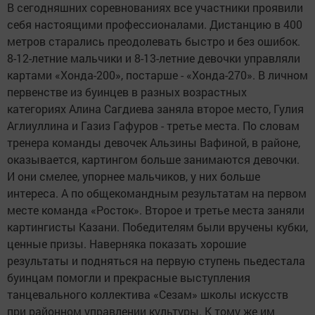
В сегодняшних соревнованиях все участники проявили
себя настоящими профессионалами. Дистанцию в 400
метров старались преодолевать быстро и без ошибок.
8-12-летние мальчики и 8-13-летние девочки управляли
картами «Хонда-200», постарше - «Хонда-270». В личном
первенстве из буинцев в разных возрастных
категориях Алина Сагдиева заняла второе место, Гулия
Аглиуллина и Газиз Гафуров - третье места. По словам
тренера команды девочек Альзины Вафиной, в районе,
оказывается, картингом больше занимаются девочки.
И они смелее, упорнее мальчиков, у них больше
интереса. А по общекомандным результатам на первом
месте команда «Росток». Второе и третье места заняли
картингисты Казани. Победителям были вручены кубки,
ценные призы. Наверняка показать хорошие
результаты и подняться на первую ступень пьедестала
буинцам помогли и прекрасные выступления
танцевального коллектива «Сезам» школы искусств
при районном управлении культуры. К тому же им