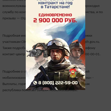
военнослужащих. Ее могут получить и дети тех, кто проходил
службу по контракту – ее назначают «силовые» ведомства, и по
призыву — Отделение СФР по РТ.
Подробная информация о мерах социальной поддержки
участникам СВО и их семьям опубликована на сайте sfr.gov.ru.
Также подробную информацию можно узнать по телефону
контакт-центр Отделения СФР по Татарстану 8(800)100-00-01.
Подробнее о социальных выплатах и поддержке семей
мобилизованных читайте в материале «Татар-информа» -
Выплаты, горячее питание и семейные помощники: как
республика помогает семьям мобилизованных.