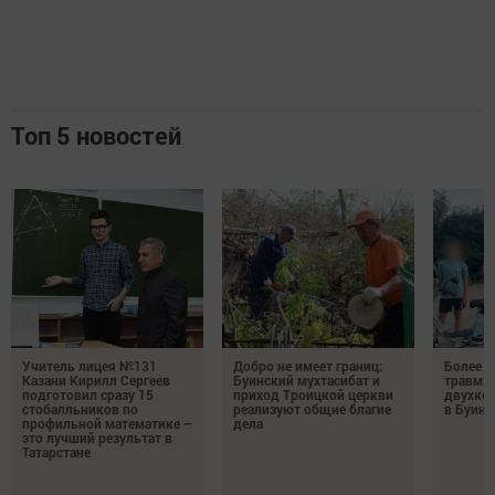
Топ 5 новостей
Учитель лицея №131
Добро не имеет границ:
Более 2
Казани Кирилл Сергеев
Буинский мухтасибат и
травмы 
подготовил сразу 15
приход Троицкой церкви
двухкол
стобалльников по
реализуют общие благие
в Буинс
профильной математике –
дела
это лучший результат в
Татарстане