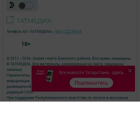
Телефон АО «ТАТМЕДИА»:
(843) 222 09 84
18+
© 2011 - 2026. Знамя газета Буинского района. Все права защищены.
© ТАТМЕДИА. Все материалы, размещенные на сайте, защищены
законом.
Все новости Татарстана - здесь
Перепечатка, воспроизведение и распространение в любом объеме
информации,
Подпишитесь
размещенной на сайте, возможна только с письменного согласия
редакций СМИ.
При поддержке Республиканского агентства по печати и массовым
коммуникациям.
Наименование СМИ: Байрак (Знамя)
№ свидетельства о регистрации СМИ, дата: Эл № ФС77-90212 от 07
октября 2025 года
выдано Федеральной службой по надзору в сфере связи,
информационных технологий и массовых коммуникаций
ФИО главного редактора: Котельникова Лилия Ленаровна