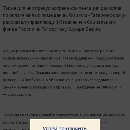
Также для них предусмотрена компенсация расходов
по оплате жилых помещений. Об этом «Татар-информу»
рассказал управляющий Отделением Социального
фонда России по Татарстану Эдуард Вафин.
«Один раз в десять лет можно оформить выплату на ремонт
индивидуальных жилых домов. Мера поддержки предусмотрена
членам семей погибших (умерших) военнослужащих в период
военной службы. Семьям военнослужащих по контракту за мерой
поддержки необходимо обращаться в „силовые“ ведомства, а
семьям военнослужащих по призыву — в Отделение СФР по РТ»,
— сообщил он.
Также для членов их семей предусмотрена компенсация расходов
по оплате жилых помещений. Еще одна мера помощи —
ежемесячное пособие детям погибших (умерших)