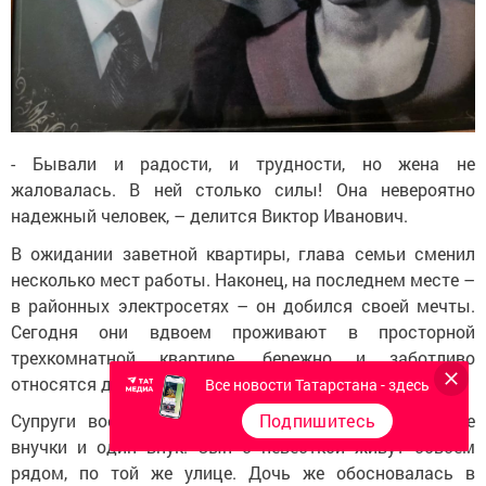
- Бывали и радости, и трудности, но жена не
жаловалась. В ней столько силы! Она невероятно
надежный человек, – делится Виктор Иванович.
В ожидании заветной квартиры, глава семьи сменил
несколько мест работы. Наконец, на последнем месте –
в районных электросетях – он добился своей мечты.
Сегодня они вдвоем проживают в просторной
трехкомнатной квартире, бережно и заботливо
относятся друг к другу.
Все новости Татарстана - здесь
Подпишитесь
Супруги воспитали двоих детей, сегодня у них две
внучки и один внук. Сын с невесткой живут совсем
рядом, по той же улице. Дочь же обосновалась в