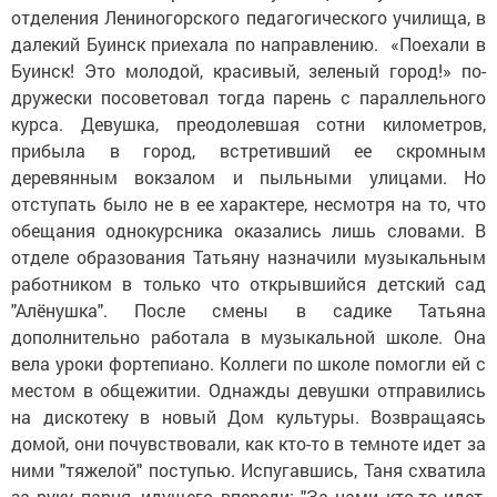
отделения Лениногорского педагогического училища, в
далекий Буинск приехала по направлению. «Поехали в
Буинск! Это молодой, красивый, зеленый город!» по-
дружески посоветовал тогда парень с параллельного
курса. Девушка, преодолевшая сотни километров,
прибыла в город, встретивший ее скромным
деревянным вокзалом и пыльными улицами. Но
отступать было не в ее характере, несмотря на то, что
обещания однокурсника оказались лишь словами. В
отделе образования Татьяну назначили музыкальным
работником в только что открывшийся детский сад
"Алёнушка". После смены в садике Татьяна
дополнительно работала в музыкальной школе. Она
вела уроки фортепиано. Коллеги по школе помогли ей с
местом в общежитии. Однажды девушки отправились
на дискотеку в новый Дом культуры. Возвращаясь
домой, они почувствовали, как кто-то в темноте идет за
ними "тяжелой" поступью. Испугавшись, Таня схватила
за руку парня, идущего впереди: "За нами кто-то идет,