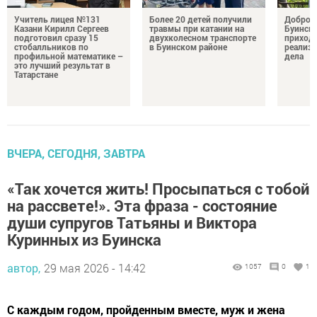
Учитель лицея №131
Более 20 детей получили
Добро н
Казани Кирилл Сергеев
травмы при катании на
Буински
подготовил сразу 15
двухколесном транспорте
приход
стобалльников по
в Буинском районе
реализу
профильной математике –
дела
это лучший результат в
Татарстане
ВЧЕРА, СЕГОДНЯ, ЗАВТРА
«Так хочется жить! Просыпаться с тобой
на рассвете!». Эта фраза - состояние
души супругов Татьяны и Виктора
Куринных из Буинска
автор,
29 мая 2026 - 14:42
1057
0
1
С каждым годом, пройденным вместе, муж и жена