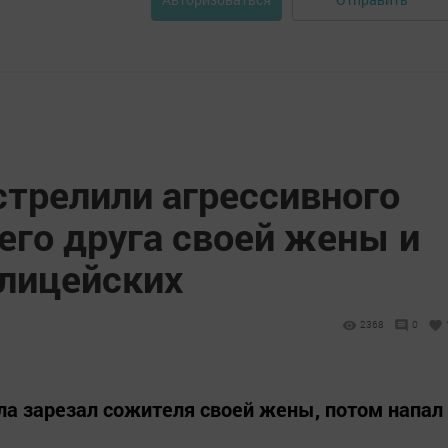
стрелили агрессивного
его друга своей жены и
олицейских
2368
0
а зарезал сожителя своей жены, потом напал