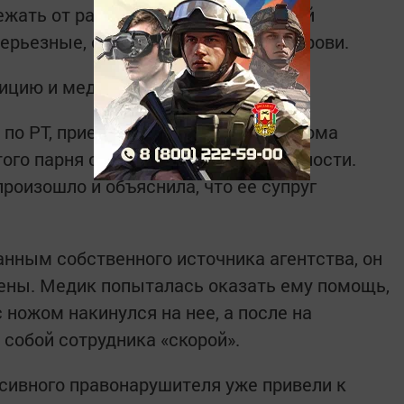
ежать от разъяренного супруга своей
ерьезные, он скончался от потери крови.
ицию и медиков.
о РТ, приехав на место, во дворе дома
того парня с ранениями брюшной полости.
роизошло и объяснила, что ее супруг
анным собственного источника агентства, он
вены. Медик попыталась оказать ему помощь,
ножом накинулся на нее, а после на
 собой сотрудника «скорой».
ссивного правонарушителя уже привели к