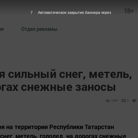
18+
7
Автоматическое закрытие баннера через
еи
Отдел рекламы
 сильный снег, метель,
рогах снежные заносы
1987
0
ря на территории Республики Татарстан
нег, метель, гололед, на дорогах снежные