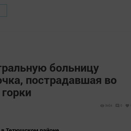
тральную больницу
очка, пострадавшая во
 горки
3404
0
я в Тетюшском районе