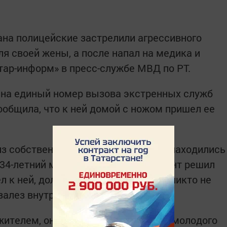
на полицейские застрелили агрессивного
я своей жены, а после напал на медика и
тар-информ» в пресс-службе МВД по РТ.
и на единый номер вызова экстренных служб
ообщила, что к ней домой с ножом пришел ее
из собственного источника, супруги находились
 34-летний мужчина в какой-то момент решил
 к ней, долго стучал, но дверь ему никто не
залез внутрь.
ожителем, он набросился с ножом на молодого