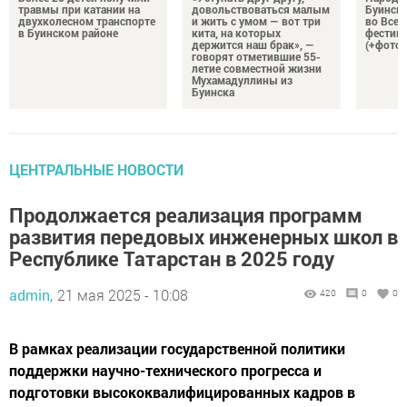
травмы при катании на
довольствоваться малым
Буинска
двухколесном транспорте
и жить с умом — вот три
во Все
в Буинском районе
кита, на которых
фестива
держится наш брак», —
(+фото)
говорят отметившие 55-
летие совместной жизни
Мухамадуллины из
Буинска
ЦЕНТРАЛЬНЫЕ НОВОСТИ
Продолжается реализация программ
развития передовых инженерных школ в
Республике Татарстан в 2025 году
admin,
21 мая 2025 - 10:08
420
0
0
В рамках реализации государственной политики
поддержки научно-технического прогресса и
подготовки высококвалифицированных кадров в