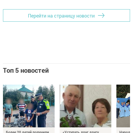
Перейти на страницу новости
Топ 5 новостей
Более 20 детей получили
«Уступать друг другу,
Народн