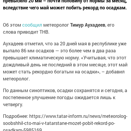
превысило 20 мм – почти половину от нормы за месяц,
вследствие чего май может побить рекорд по осадкам.
Об этом
сообщил
метеоролог
Тимур Аухадеев
, его
слова приводит ТНВ.
Аухадеев отметил, что за 20 дней мая в республике уже
выпало 86 мм осадков — это более чем в два раза
превышает климатическую норму. «Учитывая, что этот
дождливый день не последний в этом месяце, этот май
может стать рекордно богатым на осадки», – добавил
метеоролог.
По данным синоптиков, осадки сохранятся и сегодня, а
постепенное улучшение погоды ожидается лишь к
четвергу.
Подробнее: https://www.tatar-inform.ru/news/meteorolog-
soobshhil-cto-mai-v-tatarstane-mozet-pobit-rekord-po-
osadkam-5985169