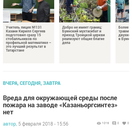
Учитель лицея №131
Добро не имеет границ:
Более 2
Казани Кирилл Сергеев
Буинский мухтасибат и
травмы 
подготовил сразу 15
приход Троицкой церкви
двухкол
стобалльников по
реализуют общие благие
в Буинс
профильной математике –
дела
это лучший результат в
Татарстане
ВЧЕРА, СЕГОДНЯ, ЗАВТРА
Вреда для окружающей среды после
пожара на заводе «Казаньоргсинтез»
нет
автор,
5 февраля 2018 - 15:56
1016
0
0