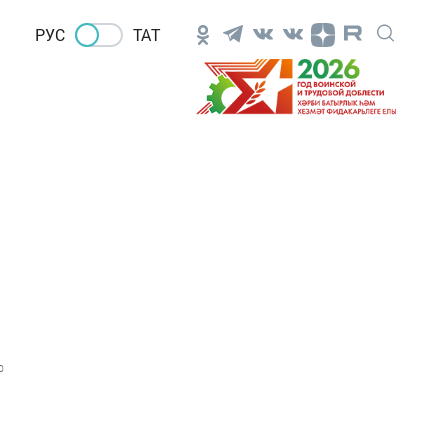
РУС
ТАТ
0