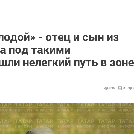
одой» - отец и сын из
а под такими
ли нелегкий путь в зоне
836
0