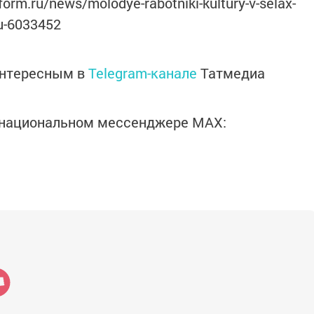
orm.ru/news/molodye-rabotniki-kultury-v-selax-
tu-6033452
интересным в
Telegram-канале
Татмедиа
в национальном мессенджере MАХ: