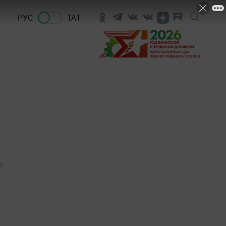
РУС
ТАТ
0