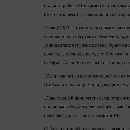
стадии стройка: «Что касается строительны
вместе откроем эту академию, и она откро
Глава ДУМ РТ отметил, что помимо респуб
специалисты из-за рубежа. «Конечно, буд
данном этапе без ученых извне. Одного вы 
нашей республике, преподает. Многим он 
Сейф аль-Асри. Есть ученый из Сирии, ест
«Если говорить о российских исламских уч
Чтобы стать магистром или доктором, ему
«Наш главный приоритет - распространить
они должны будут хорошо освоить арабски
наше наследие», - считает муфтий РТ.
Сейчас идет подбор учащихся академии, е