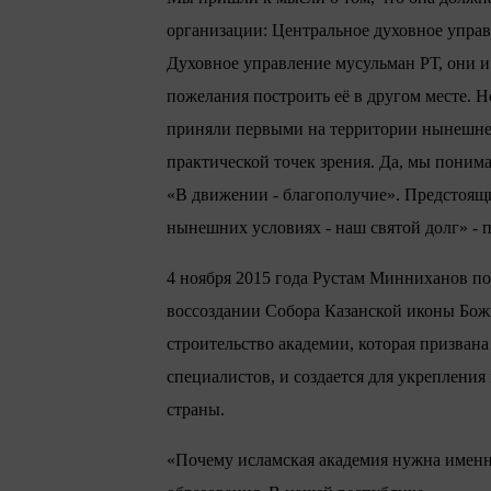
организации: Центральное духовное упра
Духовное управление мусульман РТ, они и 
пожелания построить её в другом месте. Н
приняли первыми на территории нынешней 
практической точек зрения. Да, мы понимае
«В движении - благополучие». Предстоящий
нынешних условиях - наш святой долг» -
4 ноября 2015 года Рустам Минниханов по
воссоздании Собора Казанской иконы Божи
строительство академии, которая призван
специалистов, и создается для укреплени
страны.
«Почему исламская академия нужна именно