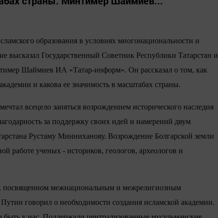
абах страны. Минтимер Шаймиев...
исламского образования в условиях многонациональности и
ние высказал Государственный Советник Республики Татарстан и
имер Шаймиев ИА «Татар-информ». Он рассказал о том, как
академии и какова ее значимость в масштабах страны.
ечтал всецело заняться возрождением исторического наследия
лагодарность за поддержку своих идей и намерений двум
тарстана Рустаму Минниханову. Возрождение Болгарской земли
ой работе ученых - историков, геологов, археологов и
ии, посвященном межнациональным и межрелигиозным
Путин говорил о необходимости создания исламской академии.
а быть у нас. Поддержали централизованные мусульманские