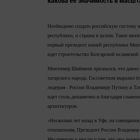
какова ее значимость в масшт
Необходимо создать российскую систему 
республики, и страны в целом. Такое мне
первый президент нашей республики Минт
идет строительство Болгарской исламской 
Минтимер Шаймиев признался, что давно м
татарского народа. Госсоветник выразил б
лидерам - России Владимиру Путину и Та
идет столь динамично и благодаря слаженн
архитекторов.
«Несколько лет назад в Уфе, на совещан
отношениям, Президент России Владимир 
Мы пришли к мысли о том, что она должн