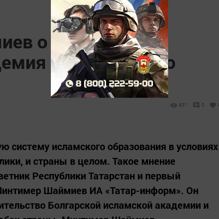
ев о том, почему
демия нужна именно
831
0
ю систему исламского образования в условиях
лики, и страны в целом. Такое мнение
етник Республики Татарстан и первый
Минтимер Шаймиев ИА «Татар-информ». Он
оительство Болгарской исламской академии и