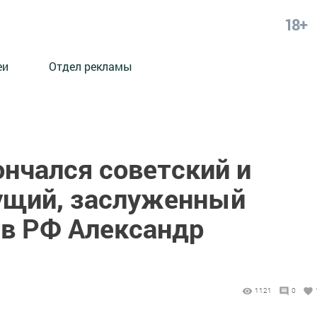
18+
еи
Отдел рекламы
ончался советский и
ущий, заслуженный
тв РФ Александр
1121
0