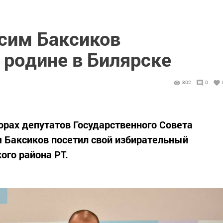
асим Баксиков
 родине в Билярске
802
0
орах депутатов Государственного Совета
м Баксиков посетил свой избирательный
ого района РТ.