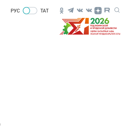
РУС
ТАТ
1