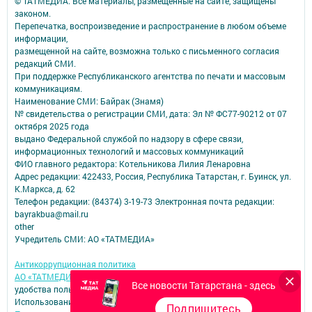
© ТАТМЕДИА. Все материалы, размещенные на сайте, защищены
законом.
Перепечатка, воспроизведение и распространение в любом объеме
информации,
размещенной на сайте, возможна только с письменного согласия
редакций СМИ.
При поддержке Республиканского агентства по печати и массовым
коммуникациям.
Наименование СМИ: Байрак (Знамя)
№ свидетельства о регистрации СМИ, дата: Эл № ФС77-90212 от 07
октября 2025 года
выдано Федеральной службой по надзору в сфере связи,
информационных технологий и массовых коммуникаций
ФИО главного редактора: Котельникова Лилия Ленаровна
Адрес редакции: 422433, Россия, Республика Татарстан, г. Буинск, ул.
К.Маркса, д. 62
Телефон редакции: (84374) 3-19-73 Электронная почта редакции:
bayrakbua@mail.ru
other
Учредитель СМИ: АО «ТАТМЕДИА»
Антикоррупционная политика
АО «ТАТМЕДИА» использует «cookie»
для персонализации сервисов и
Все новости Татарстана - здесь
удобства пользователей сайтом.
Использование «cookie» можно отменить в настройках браузера.
Подпишитесь