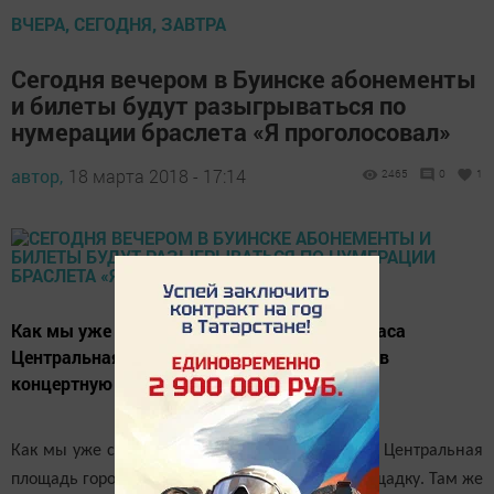
ВЧЕРА, СЕГОДНЯ, ЗАВТРА
Сегодня вечером в Буинске абонементы
и билеты будут разыгрываться по
нумерации браслета «Я проголосовал»
автор,
18 марта 2018 - 17:14
2465
0
1
Как мы уже сообщали, сегодня с 18 до 21 часа
Центральная площадь города превратится в
концертную площадку.
Как мы уже сообщали, сегодня с 18 до 21 часа Центральная
площадь города превратится в концертную площадку. Там же