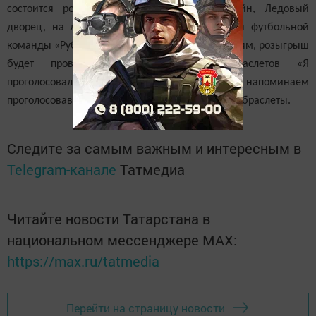
состоится розыгрыш абонементов в бассейн, Ледовый
дворец, на лыжную базу и билетов на игры футбольной
команды «Рубин». По официальным сообщениям, розыгрыш
будет проводиться по нумерации браслетов «Я
проголосовал». В связи с этим напоминаем
проголосовавшим, что им нужно иметь с собой браслеты.
Следите за самым важным и интересным в
Telegram-канале
Татмедиа
Читайте новости Татарстана в
национальном мессенджере MАХ:
https://max.ru/tatmedia
Перейти на страницу новости