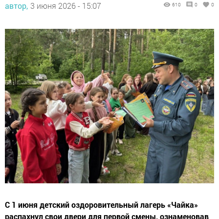
автор,
3 июня 2026 - 15:07
610
0
0
С 1 июня детский оздоровительный лагерь «Чайка»
распахнул свои двери для первой смены, ознаменовав