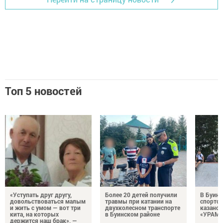
Топ 5 новостей
«Уступать друг другу,
Более 20 детей получили
В Буинс
довольствоваться малым
травмы при катании на
спортс
и жить с умом — вот три
двухколесном транспорте
казанск
кита, на которых
в Буинском районе
«УРАМ»
держится наш брак», —