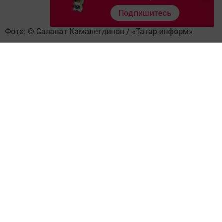
Подпишитесь
Фото: © Салават Камалетдинов / «Татар-информ»
«В республике делается всё, чтобы у жителей
небольших районов были такие же условия, как и в
больших городах. Тем более что театр выполняет
важную миссию — популяризирует культуру», —
подчеркнул Рустам Минниханов.
«Милли мирасыбызны танытуда, туган телне саклау
һәм үстерүдә, киләчәк буыннарны дөрес тәрбияләүдә
(в переводе с
без сезгә зур өметләр баглыйбыз!
татарского — „Мы возлагаем на вас большие
надежды в [деле] продвижения нашего
национального наследия, сохранения и
развития родного языка, правильного
воспитания будущих поколений!“)
» — заключил