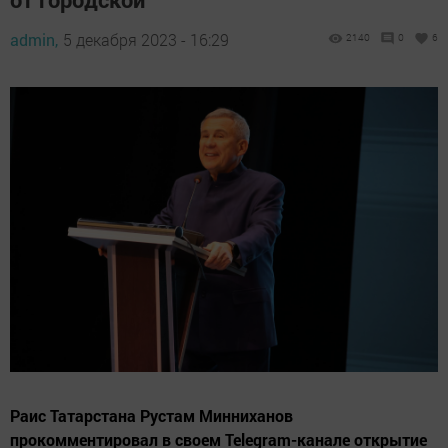
admin,
5 декабря 2023 - 16:29
2140
0
6
Раис Татарстана Рустам Минниханов
прокомментировал в своем Telegram-канале открытие