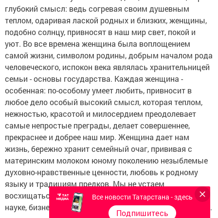
глубокий смысл: ведь согревая своим душевным
теплом, одаривая лаской родных и близких, женщины,
подобно солнцу, привносят в наш мир свет, покой и
уют. Во все времена женщина была воплощением
самой жизни, символом родины, добрым началом рода
человеческого, испокон века являлась хранительницей
семьи - основы государства. Каждая женщина -
особенная: по-особому умеет любить, привносит в
любое дело особый высокий смысл, которая теплом,
нежностью, красотой и милосердием преодолевает
самые непростые преграды, делает совершеннее,
прекраснее и добрее наш мир. Женщина дает нам
жизнь, бережно хранит семейный очаг, прививая с
материнским молоком юному поколению незыблемые
духовно-нравственные ценности, любовь к родному
языку и традициям предков. Мы не устаем
восхищаться вашими достижениями в образовании,
Все новости Татарстана - здесь
науке, бизнесе, промышленности и сельском хозяйстве.
Подпишитесь