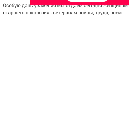
Особую дань уважения мы отдаем сегодня женщинам
старшего поколения - ветеранам войны, труда, всем
тем, кто, не жалея сил, работал во благо района и
республики, их настоящего и будущего.
Разрешите мне от имени всех мужчин в канун этого
прекрасного праздника пожелать вам здоровья,
семейного благополучия, оптимизма и успехов во всех
начинаниях. Пусть в ваших домах всегда царят уют и
благополучие, торжествуют мир и согласие. А
наступившая весна принесет вам много радости,
приятных событий. Будьте счастливы! - говорится в
поздравлении.
Следите за самым важным и интересным в
Telegram-канале
Татмедиа