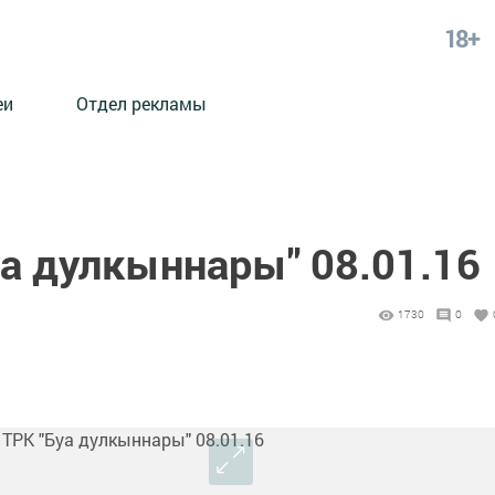
18+
еи
Отдел рекламы
уа дулкыннары" 08.01.16
1730
0