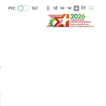
РУС
ТАТ
0