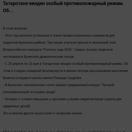
Татарстане введен особый противопожарный режим.
Об...
В этом выпуске:
- Этот год оказался успешным в плане профессиональных конкурсов для
педагогов Буинского района. Три наших учителя прошли в зональный этап
Всероссийского конкурса "Учитель года 2016". Самых лучших педагогов
чествовали в Буинском драматическом театре.
- С 25 апреля по 15 мая в Татарстане введен особый противопожарный режим. Об
этом и о мерах пожарной безопасности в жилом секторе рассказывали населению
Буинска учащиеся школы имени Роальда Сагдеева.
- В Буинских электрических сетях прошел традицонный конкурс "Лучший
уполномоченный по охране труда".
- Интерес к чтению повышали у прохожих ученики лицей-интернат (школа для
одаренных детей)
Это и многое другое на русском и татарском языках.