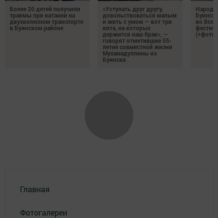
Более 20 детей получили
«Уступать друг другу,
Народн
травмы при катании на
довольствоваться малым
Буинска
двухколесном транспорте
и жить с умом — вот три
во Все
в Буинском районе
кита, на которых
фестива
держится наш брак», —
(+фото)
говорят отметившие 55-
летие совместной жизни
Мухамадуллины из
Буинска
Главная
Фотогалереи