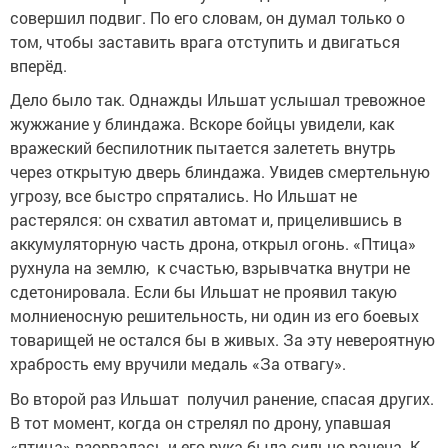
совершил подвиг. По его словам, он думал только о
том, чтобы заставить врага отступить и двигаться
вперёд.
Дело было так. Однажды Ильшат услышал тревожное
жужжание у блиндажа. Вскоре бойцы увидели, как
вражеский беспилотник пытается залететь внутрь
через открытую дверь блиндажа. Увидев смертельную
угрозу, все быстро спрятались. Но Ильшат не
растерялся: он схватил автомат и, прицелившись в
аккумуляторную часть дрона, открыл огонь. «Птица»
рухнула на землю, к счастью, взрывчатка внутри не
сдетонировала. Если бы Ильшат не проявил такую
молниеносную решительность, ни один из его боевых
товарищей не остался бы в живых. За эту невероятную
храбрость ему вручили медаль «За отвагу».
Во второй раз Ильшат получил ранение, спасая других.
В тот момент, когда он стрелял по дрону, упавшая
«птица» взорвалась и его рука была сильно ранена. К