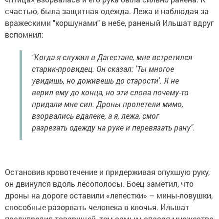
счастью, была защитная одежда. Лежа и наблюдая за
вражескими "коршунами" в небе, раненый Ильшат вдруг
вспомнил:
"Когда я служил в Дагестане, мне встретился
старик-провидец. Он сказал: 'Ты многое
увидишь, но доживешь до старости'. Я не
верил ему до конца, но эти слова почему-то
придали мне сил. Дроны пролетели мимо,
взорвались вдалеке, а я, лежа, смог
разрезать одежду на руке и перевязать рану".
Остановив кровотечение и придерживая опухшую руку,
он двинулся вдоль лесополосы. Боец заметил, что
дроны на дороге оставили «лепестки» – мины-ловушки,
способные разорвать человека в клочья. Ильшат
предупредил товарищей, тем самым спасая множество