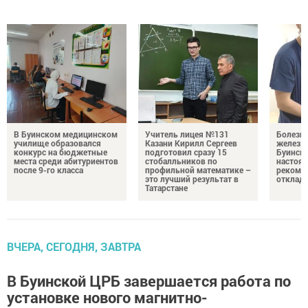
В Буинском медицинском
Учитель лицея №131
Болезни
училище образовался
Казани Кирилл Сергеев
железы.
конкурс на бюджетные
подготовил сразу 15
Буинск
места среди абитуриентов
стобалльников по
настоя
после 9-го класса
профильной математике –
рекомен
это лучший результат в
отклад
Татарстане
ВЧЕРА, СЕГОДНЯ, ЗАВТРА
В Буинской ЦРБ завершается работа по
установке нового магнитно-