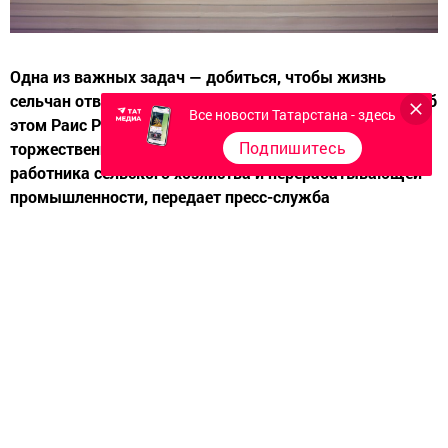
Одна из важных задач — добиться, чтобы жизнь
сельчан отвечала самым современным стандартам. Об
Все новости Татарстана - здесь
этом Раис РТ Рустам Минниханов заявил на
Подпишитесь
торжественном мероприятии, посвященном Дню
работника сельского хозяйства и перерабатывающей
промышленности, передает пресс-служба
руководителя республики.
Поздравляя тружеников села, работников и ветеранов
АПК с профессиональным праздником, Рустам
Минниханов отметил, что в зале сегодня собрались те,
кто искренне любит свое дело. «Благодаря вашему
самоотверженному труду на столах наших граждан
всегда есть свежие хлеб, молоко, мясо и овощи. Рад
приветствовать и почетных гостей — наших ветеранов.
Мы благодарны вам за ваш вклад в развитие