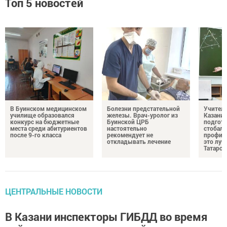
Топ 5 новостей
В Буинском медицинском
Болезни предстательной
Учител
училище образовался
железы. Врач-уролог из
Казани 
конкурс на бюджетные
Буинской ЦРБ
подгото
места среди абитуриентов
настоятельно
стобалл
после 9-го класса
рекомендует не
профил
откладывать лечение
это луч
Татарст
ЦЕНТРАЛЬНЫЕ НОВОСТИ
В Казани инспекторы ГИБДД во время