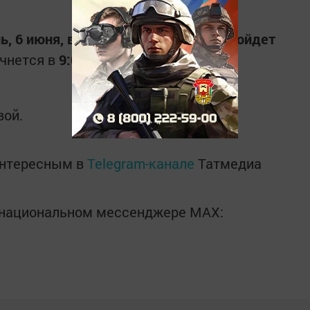
нь, 6 июня, в селе Старые Тинчали пройдет
ачнется в
9:00
.
вой.
интересным в
Telegram-канале
Татмедиа
в национальном мессенджере MАХ: