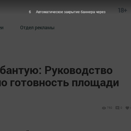
18+
5
Автоматическое закрытие баннера через
еи
Отдел рекламы
абантую: Руководство
ло готовность площади
750
0