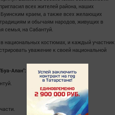
 пригласил всех жителей района, наших
с Буинским краем, а также всех желающих
традициям и обычаям народов, живущих в
я семья, на Сабантуй.
т в национальных костюмах, и каждый участник
стрировать уважение к своей национальной
Буа-Алан":
нтуй.
части.