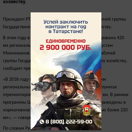
хозяйству.
Президент РТ принял участие на заседании рабочей группы
Государственного совета РФ по дорожному хозяйству.
В этом году в Татарстане построено и отремонтировано 420
км региональных дорог, об этом Президент РТ Рустам
Минниханов рассказал сегодня на заседании рабочей
группы Государственного совета РФ по дорожному хозяйству,
сообщает пресс-служба Президента РТ.
«В 2018 году построено и отремонтировано 420 км
региональных дорог и 19 мостов, в населенных пунктах
отремонтировано 700 улиц протяженностью 380 км. В рамках
программы ЩПС (щебеночно-песчаная смесь) приведены в
нормативное состояние 440 улиц протяженностью более 220
км», — говорится в сообщении пресс-службы.
По словам Рустама Минниханова, в этом году