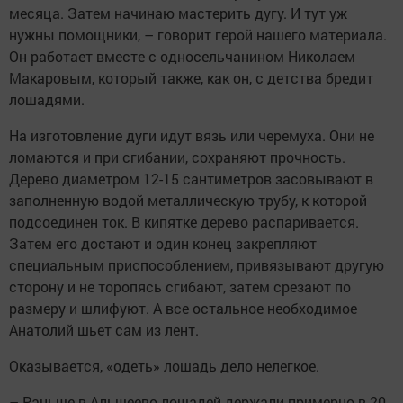
месяца. Затем начинаю мастерить дугу. И тут уж
нужны помощники, – говорит герой нашего материала.
Он работает вместе с односельчанином Николаем
Макаровым, который также, как он, с детства бредит
лошадями.
На изготовление дуги идут вязь или черемуха. Они не
ломаются и при сгибании, сохраняют прочность.
Дерево диаметром 12-15 сантиметров засовывают в
заполненную водой металлическую трубу, к которой
подсоединен ток. В кипятке дерево распаривается.
Затем его достают и один конец закрепляют
специальным приспособлением, привязывают другую
сторону и не торопясь сгибают, затем срезают по
размеру и шлифуют. А все остальное необходимое
Анатолий шьет сам из лент.
Оказывается, «одеть» лошадь дело нелегкое.
– Раньше в Альшеево лошадей держали примерно в 20