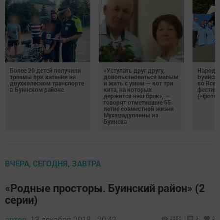
Более 20 детей получили
«Уступать друг другу,
Народн
травмы при катании на
довольствоваться малым
Буинска
двухколесном транспорте
и жить с умом — вот три
во Все
в Буинском районе
кита, на которых
фестива
держится наш брак», —
(+фото)
говорят отметившие 55-
летие совместной жизни
Мухамадуллины из
Буинска
ВЧЕРА, СЕГОДНЯ, ЗАВТРА
«Родные просторы. Буинский район» (2
серии)
автор,
13 декабря 2018 - 20:42
2555
0
2