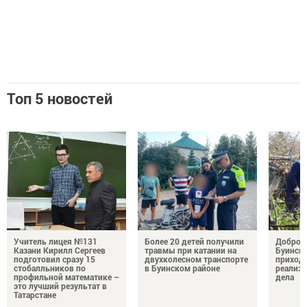
Топ 5 новостей
Учитель лицея №131
Более 20 детей получили
Добро н
Казани Кирилл Сергеев
травмы при катании на
Буински
подготовил сразу 15
двухколесном транспорте
приход
стобалльников по
в Буинском районе
реализу
профильной математике –
дела
это лучший результат в
Татарстане