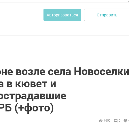
Отправить
Авторизоваться
не возле села Новоселк
 в кювет и
пострадавшие
РБ (+фото)
1652
0