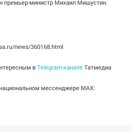
ен премьер-министр Михаил Мишустин.
sa.ru/news/360168.html
интересным в
Telegram-канале
Татмедиа
в национальном мессенджере MАХ: