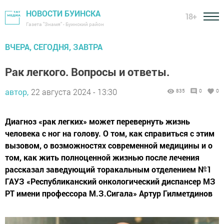
НОВОСТИ БУИНСКА
18+
Газета "Знамя" - Буинский район
ВЧЕРА, СЕГОДНЯ, ЗАВТРА
Рак легкого. Вопросы и ответы.
автор,
22 августа 2024 - 13:30
835
0
0
Диагноз «рак легких» может перевернуть жизнь
человека с ног на голову. О том, как справиться с этим
вызовом, о возможностях современной медицины и о
том, как жить полноценной жизнью после лечения
рассказал заведующий торакальным отделением №1
ГАУЗ «Республиканский онкологический диспансер МЗ
РТ имени профессора М.З.Сигала» Артур Гилметдинов