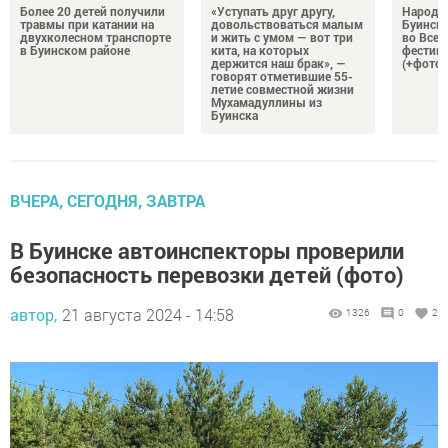
Более 20 детей получили
«Уступать друг другу,
Народн
травмы при катании на
довольствоваться малым
Буинска
двухколесном транспорте
и жить с умом — вот три
во Все
в Буинском районе
кита, на которых
фестива
держится наш брак», —
(+фото)
говорят отметившие 55-
летие совместной жизни
Мухамадуллины из
Буинска
ВЧЕРА, СЕГОДНЯ, ЗАВТРА
В Буинске автоинспекторы проверили
безопасность перевозки детей (фото)
автор,
21 августа 2024 - 14:58
1326
0
2