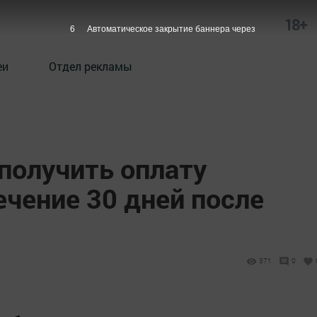
18+
5
Автоматическое закрытие баннера через
еи
Отдел рекламы
получить оплату
ечение 30 дней после
371
0