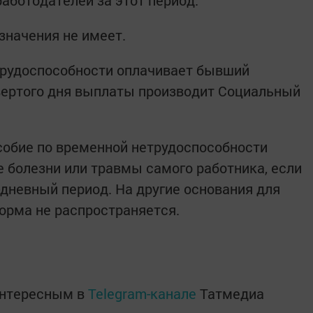
работодателей за этот период.
значения не имеет.
трудоспособности оплачивает бывший
твертого дня выплаты производит Социальный
собие по временной нетрудоспособности
е болезни или травмы самого работника, если
-дневный период. На другие основания для
орма не распространяется.
интересным в
Telegram-канале
Татмедиа