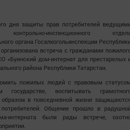
дня защиты прав потребителей ведущим
ми контрольно-инспекционного отдел
ного органа Госалкогольинспекции Республик
 организована встреча с гражданами пожилог
СО «Буинский дом-интернат для престарелых 
ального района Республики Татарстан.
ть пожилых людей с правовым статусо
м государстве, воспитывать грамотног
им образом в повседневной жизни защищаютс
 потребителей. Общение прошло в радушно
ома-интерната были рады встрече, охотн
оприятии.