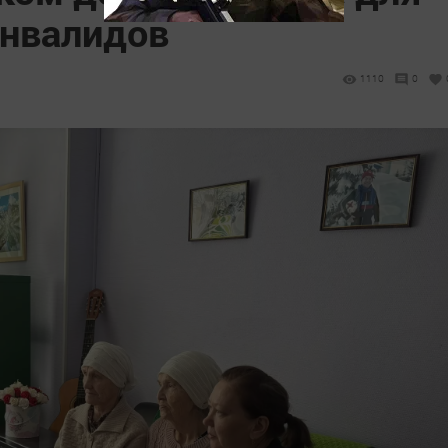
инвалидов
1110
0