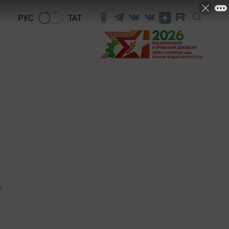
РУС
ТАТ
0