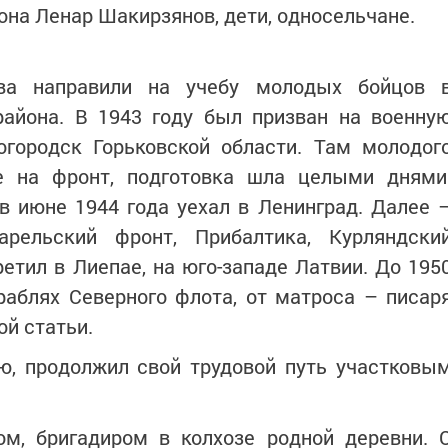
она Ленар Шакирзянов, дети, односельчане.
ва направили на учебу молодых бойцов 
района. В 1943 году был призван на военну
огородск Горьковской области. Там молодог
е на фронт, подготовка шла целыми днями
в июне 1944 года уехал в Ленинград. Далее 
арельский фронт, Прибалтика, Курляндски
етил в Лиепае, на юго-западе Латвии. До 195
раблях Северного флота, от матроса – писар
й статьи.
ю, продолжил свой трудовой путь участковы
ом, бригадиром в колхозе родной деревни. 