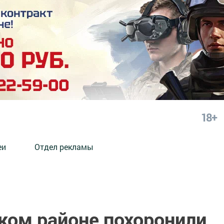
18+
еи
Отдел рекламы
ком районе похоронили