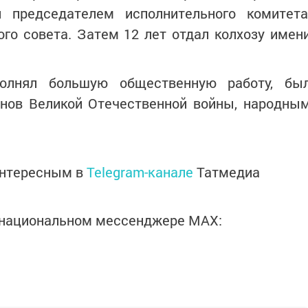
 председателем исполнительного комитета
го совета. Затем 12 лет отдал колхозу имен
лнял большую общественную работу, бы
анов Великой Отечественной войны, народны
интересным в
Telegram-канале
Татмедиа
в национальном мессенджере MАХ: