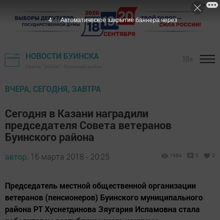
3
Автоматическое закрытие баннера через
НОВОСТИ БУИНСКА
18+
Газета "Знамя" - Буинский район
ВЧЕРА, СЕГОДНЯ, ЗАВТРА
Сегодня в Казани наградили
председателя Совета ветеранов
Буинского района
автор,
16 марта 2018 - 20:25
1684
0
0
Председатель местной общественной организации
ветеранов (пенсионеров) Буинского муниципального
района РТ Хуснетдинова Зяугария Исламовна стала