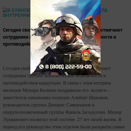
Сегодня свой профессиональный праздник отмечают
сотрудники группы экономической безопасности и
противодействия коррупции.
Сегодня свой профессиональный праздник отмечают
сотрудники группы экономической безопасности и
противодействия коррупции. В связи с этим ветерана
милиции Мунира Валиева поздравили его коллеги –
заместитель начальника полиции Альберт Шакиров,
руководитель группы Динарис Самерханов и
оперуполномоченный группы Фаниль Загидуллин. Мунир
Лукманович посвятил этой системе 27 лет своей жизни. В
период его руководства этим отделом были раскрыты самые