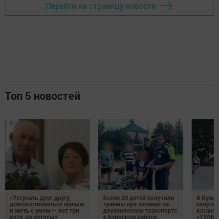
Перейти на страницу новости
Топ 5 новостей
«Уступать друг другу,
Более 20 детей получили
В Буинс
довольствоваться малым
травмы при катании на
спортс
и жить с умом — вот три
двухколесном транспорте
казанск
кита, на которых
в Буинском районе
«УРАМ»