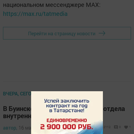
национальном мессенджере MАХ:
https://max.ru/tatmedia
Перейти на страницу новости
ВЧЕРА, СЕГОДНЯ, ЗАВТРА
В Буинске поздравили ветерана отдела
внутренних дел (+ фото)
автор,
16 марта 2018 - 16:31
2112
0
1