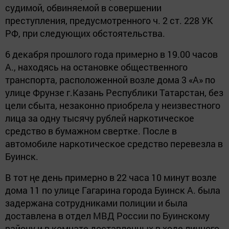
судимой, обвиняемой в совершении
преступления, предусмотренного ч. 2 ст. 228 УК
РФ, при следующих обстоятельства.
6 декабря
прошлого года
примерно в 19.00 часов
А., находясь на остановке общественного
транспорта, расположенной возле дома 3 «А» по
улице Фрунзе г.Казань Республики Татарстан, без
цели сбыта, незаконно приобрела у неизвестного
лица за одну тысячу рублей наркотическое
средство в бумажном свертк
е
. После
в
автомобиле наркотическое средство перевезла в
Буинск.
В тот ңе день
примерно в 22 часа 10 минут возле
дома 11 по улице Гагарина города Буинск А. была
задержана сотрудниками полиции и была
доставлена в отдел МВД России по Буинскому
району и в комнате доставленных в ходе личного