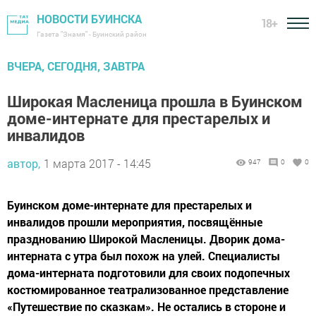
НОВОСТИ БУИНСКА
18+
Газета "Знамя" - Буинский район
ВЧЕРА, СЕГОДНЯ, ЗАВТРА
Широкая Масленица прошла в Буинском
доме-интернате для престарелых и
инвалидов
автор,
1 марта 2017 - 14:45
947
0
0
Буинском доме-интернате для престарелых и
инвалидов прошли мероприятия, посвящённые
празднованию Широкой Масленицы. Дворик дома-
интерната с утра был похож на улей. Специалисты
дома-интерната подготовили для своих подопечных
костюмированное театрализованное представление
«Путешествие по сказкам». Не остались в стороне и