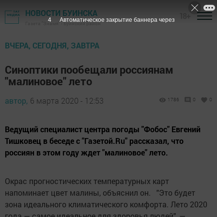
НОВОСТИ БУИНСКА
18+
3
Автоматическое закрытие баннера через
Газета "Знамя" - Буинский район
ВЧЕРА, СЕГОДНЯ, ЗАВТРА
Синоптики пообещали россиянам
"малиновое" лето
автор,
6 марта 2020 - 12:53
1786
0
0
Ведущий специалист центра погоды "Фобос" Евгений
Тишковец в беседе с "Газетой.Ru" рассказал, что
россиян в этом году ждет "малиновое" лето.
Окрас прогностических температурных карт
напоминает цвет малины, объяснил он. "Это будет
зона идеального климатического комфорта. Лето 2020
года — самое идеальное для здоровья людей", —