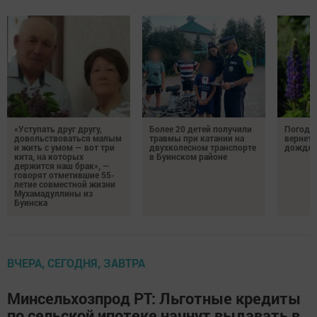
«Уступать друг другу,
Более 20 детей получили
Погода 
довольствоваться малым
травмы при катании на
вернетс
и жить с умом — вот три
двухколесном транспорте
дождли
кита, на которых
в Буинском районе
держится наш брак», —
говорят отметившие 55-
летие совместной жизни
Мухамадуллины из
Буинска
ВЧЕРА, СЕГОДНЯ, ЗАВТРА
Минсельхозпрод РТ: Льготные кредиты
по сельской ипотеке начнут выдавать в