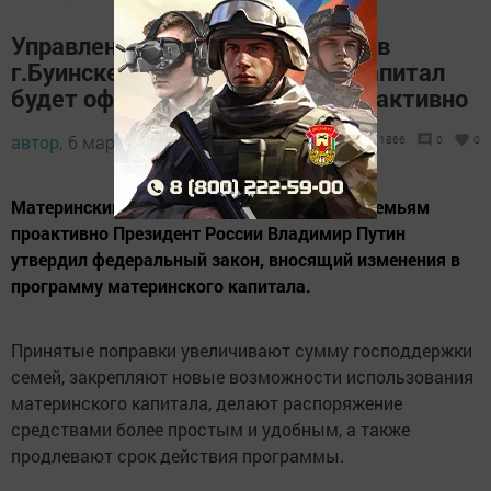
Управление Пенсионного фонда в
г.Буинске по РТ: Материнский капитал
будет оформляться семьям проактивно
автор,
6 марта 2020 - 09:00
1866
0
0
Материнский капитал будет оформляться семьям
проактивно Президент России Владимир Путин
утвердил федеральный закон, вносящий изменения в
программу материнского капитала.
Принятые поправки увеличивают сумму господдержки
семей, закрепляют новые возможности использования
материнского капитала, делают распоряжение
средствами более простым и удобным, а также
продлевают срок действия программы.