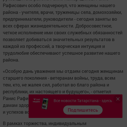
Рафисович особо подчеркнул, что женщины нашего
района - учителя, врачи, труженицы села, домохозяйки,
предприниматели, руководители - сегодня заняты во
всех сферах жизнедеятельности. Добросовестное,
четкое исполнение ими своих служебных обязанностей
позволяет добиваться значительных результатов в
каждой из профессий, а творческая интуиция и
трудолюбие обеспечивают успешное развитие нашего
района.
«Особую дань уважения мы отдаем сегодня женщинам
старшего поколения - ветеранам войны, труда, всем
тем, кто, не жалея сил, работал во благо района и
республики, их настоящего и будущего», - отметил
Ранис Рафисович и пожелал всем присутствующим
Все новости Татарстана - здесь
дамам здоровья, семейного благополучия, оптимизма
Подпишитесь
и успехов во всех начинаниях.
В рамках торжества, индивидуальным