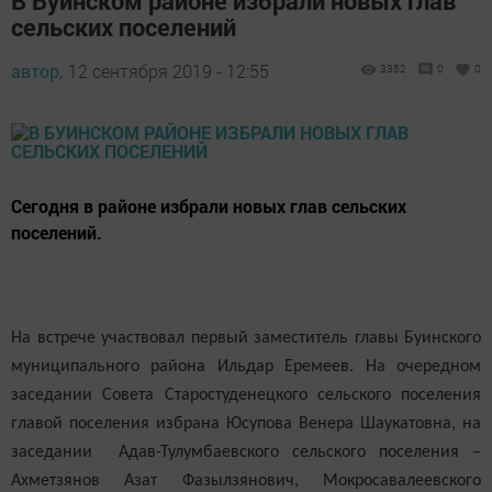
В Буинском районе избрали новых глав
сельских поселений
автор,
12 сентября 2019 - 12:55
3352
0
0
Сегодня в районе избрали новых глав сельских
поселений.
На встрече участвовал первый заместитель
главы Буинского
муниципального района Ильдар Еремеев. На очередном
заседании Совета
Старостуденецкого сельского поселения
г
лавой поселения избрана Юсупова Венера Шаукатовна
, на
заседании
Адав-Тулумбаевского сельского поселения –
Ахметзянов Азат Фазылзянович, Мокросавалеевского