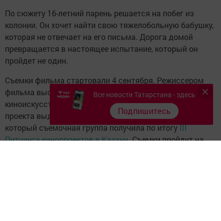
По сюжету 16-летний парень решается на побег из
колонии. Он хочет найти свою тяжелобольную бабушку,
которая не отвечает на его письма. Дорога домой
превращается в настоящее испытание, который он
пройдет не один.
Съемки фильма стартовали 4 сентября. Режиссером
фильма выступил преподаватель кафедры
Все новости Татарстана - здесь
киноискусства КазГИК Булат Сабитов. На реализацию
Подпишитесь
проекта выделен грант в размере 2 млн рублей,
который съемочная группа получила по итогу
III
Питчинга кинопроектов в Казани
. Съемки пройдут на
территории столицы Татарстана и в колонии, где
отснимут несколько сцен. В прокат создатели фильма
планируют выпустить осенью 2020 года.
Подробнее:
https://www.tatar-
inform.ru/news/2019/09/11/662127/