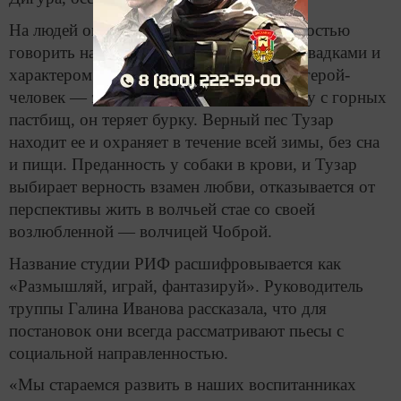
На людей они похожи не только способностью
говорить на человеческом языке, но и повадками и
характером. В спектакле присутствует и герой-
человек — это Пастух. Спускаясь на зиму с горных
пастбищ, он теряет бурку. Верный пес Тузар
находит ее и охраняет в течение всей зимы, без сна
и пищи. Преданность у собаки в крови, и Тузар
выбирает верность взамен любви, отказывается от
перспективы жить в волчьей стае со своей
возлюбленной — волчицей Чоброй.
Название студии РИФ расшифровывается как
«Размышляй, играй, фантазируй». Руководитель
труппы Галина Иванова рассказала, что для
постановок они всегда рассматривают пьесы с
социальной направленностью.
«Мы стараемся развить в наших воспитанниках