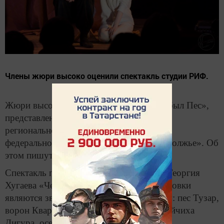
Члены жюри высоко оценили спектакль студии РИФ.
Жюри высоко оценило спектакль «Жил-был Пес»,
представленный студией РИФ на этапе
регионального конкурса Приволжского
федерального округа «Театральное Приволжье». Об
этом пишут «Челнинские известия».
Спектакль поставлен по мотивам пьесы Георгия
Хугаева «Черная бурка». Героями постановки
являются звери, обладающие даром речи: пес Тузар,
ворон Квар-Кан, волки Чобр и Чобра, зайчиха
Дигура, осел Кико и другие.