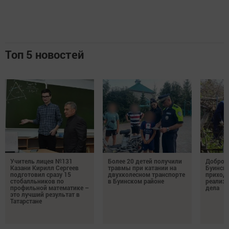
Топ 5 новостей
Учитель лицея №131
Более 20 детей получили
Добро н
Казани Кирилл Сергеев
травмы при катании на
Буински
подготовил сразу 15
двухколесном транспорте
приход
стобалльников по
в Буинском районе
реализу
профильной математике –
дела
это лучший результат в
Татарстане