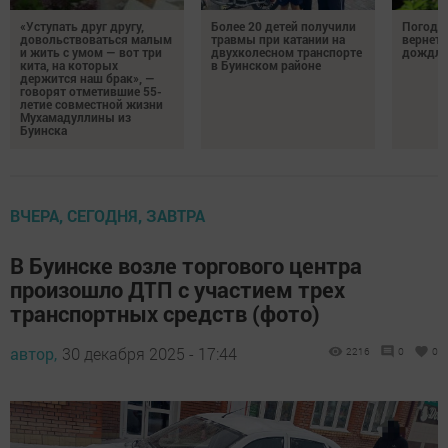
«Уступать друг другу,
Более 20 детей получили
Погода 
довольствоваться малым
травмы при катании на
вернетс
и жить с умом — вот три
двухколесном транспорте
дождли
кита, на которых
в Буинском районе
держится наш брак», —
говорят отметившие 55-
летие совместной жизни
Мухамадуллины из
Буинска
ВЧЕРА, СЕГОДНЯ, ЗАВТРА
В Буинске возле торгового центра
произошло ДТП с участием трех
транспортных средств (фото)
автор,
30 декабря 2025 - 17:44
2216
0
0