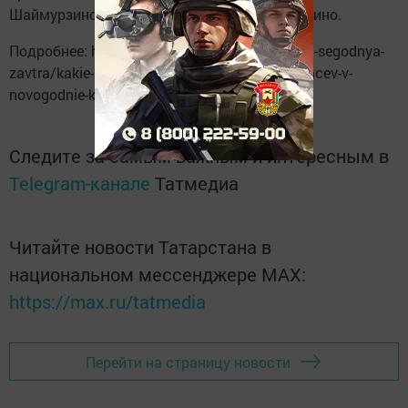
Шаймурзино, Старые Мертли, Кошки Шемякино.
Подробнее: https://buinsk-tat.ru/news/vchera-segodnya-
zavtra/kakie-novogodnie-razvleceniia-zdut-buincev-v-
novogodnie-kanikuly
Следите за самым важным и интересным в
Telegram-канале
Татмедиа
Читайте новости Татарстана в
национальном мессенджере MАХ:
https://max.ru/tatmedia
Перейти на страницу новости