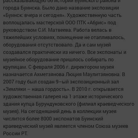
рассказывающую об истории Буинского района и
города Буинска. Было дано название экспозиции
«Буинск: вчера и сегодня». Художественную часть
воплощалась мастерской ООО ПТК «Абрис» под
руководством С.И. Матвеева. Работа велась в
тяжелейших условиях, помещение не отапливалось,
оборудования отсутствовало. Да и сам музей
создавался практически из ничего. Все экспонаты и
музейное оборудование пришлось собирать по
крупицам. С февраля 2006 г. директором музея
назначается Ахметзянова Люция Маулитзяновна. В
2007 году был создан 9–ый экспозиционный зал
«Земляки – наша гордость». В 2010 г. открывается
художественная галерея на 1 этаже исторического
здания купца Бурундуковского (филиал краеведческого
музея). На сегодняшний день в коллекции музея
числится более 8000 экспонатов Буинский
краеведческий музей является членом Союза музеев
России РТ.