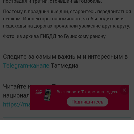
пострадал и третий, стоявший автомобиль.
Поэтому в праздничные дни, старайтесь передвигаться
пешком. Инспекторы напоминают, чтобы водители и
пешеходы на дорогах проявляли уважение друг к другу.
Фото: из архива ГИБДД по Буинскому району
Следите за самым важным и интересным в
Telegram-канале
Татмедиа
Читайте новости Татарстана в
Все новости Татарстана - здесь
национальном мессенджере MАХ:
Подпишитесь
https://max.ru/tatmedia
Перейти на страницу новости