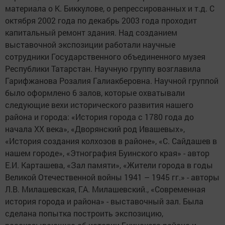
материала о К. Биккулове, о репрессированных и т.д. С
октября 2002 года по декабрь 2003 года проходит
капитальный ремонт здания. Над созданием
выставочной экспозиции работали научные
сотрудники Государственного объединенного музея
Республики Татарстан. Научную группу возглавила
Гарифжанова Розалия Галиакберовна. Научной группой
было оформлено 6 залов, которые охватывали
следующие вехи исторического развития нашего
района и города: «История города с 1780 года до
начала ХХ века», «Дворянский род Ивашевых»,
«История создания колхозов в районе», «С. Сайдашев в
нашем городе», «Этнография Буинского края» - автор
Е.И. Карташева, «Зал памяти», «Жители города в годы
Великой Отечественной войны 1941 – 1945 гг.» - авторы
Л.В. Милашевская, Г.А. Милашевский., «Современная
история города и района» - выставочный зал. Была
сделана попытка построить экспозицию,