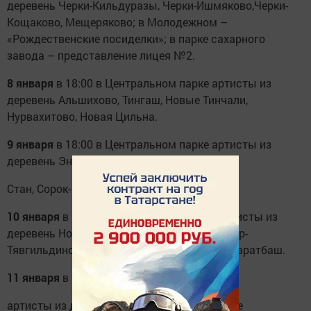
деревень Черки-Кильдуразы, Черки-Ишмяково,Черки-
Кощаково, Мещеряково; в Молодежном –
«Рождественские посиделки»; в парке сахарного
завода – представление лицея №2.
8 января
в 18:00 в Центральном парке артисты из
деревень Альшихово, Тингаш, Новые Тинчали,
Нурвахитово, Новая Цильна.
9 января
в 18:00 в Центральном парке артисты из
деревень Энтуганы, Вольный
Стан, Сорок- Сайдак, Новые Мертли.
10 января
в 18:00 в Центральном парке артисты из
деревень Новые Чекчабы, Ахмаметьево, Кыр-
Тявгильдино, Нурлаты, Кайбицы, Верхний Наратбаш.
11 января
в 18:00 в Центральном парке
артисты из деревень Старые Тинчали, Новое