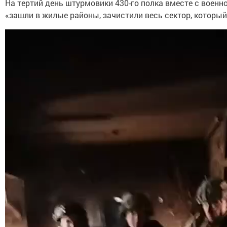
На тертий день штурмовики 430-го полка вместе с воен
«зашли в жилые районы, зачистили весь сектор, который