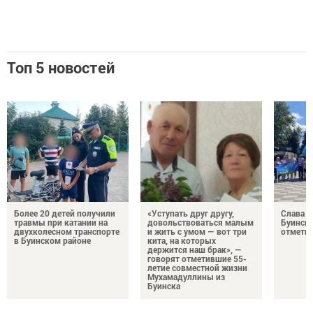
Топ 5 новостей
Более 20 детей получили
«Уступать друг другу,
Слава г
травмы при катании на
довольствоваться малым
Буинск 
двухколесном транспорте
и жить с умом — вот три
отмети
в Буинском районе
кита, на которых
держится наш брак», —
говорят отметившие 55-
летие совместной жизни
Мухамадуллины из
Буинска