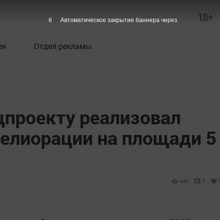
18+
5
Автоматическое закрытие баннера через
еи
Отдел рекламы
цпроекту реализовал
мелиорации на площади 5
446
0