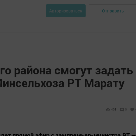
Отправить
Авторизоваться
го района смогут задать
Минсельхоза РТ Марату
408
0
ойдет прямой эфир с зампремьер-министра РТ —