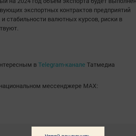
ый на 2024 год объем экспорта будет выполне
твующих экспортных контрактов предприятий
 и стабильности валютных курсов, риски в
твуют.
интересным в
Telegram-канале
Татмедиа
в национальном мессенджере MАХ: