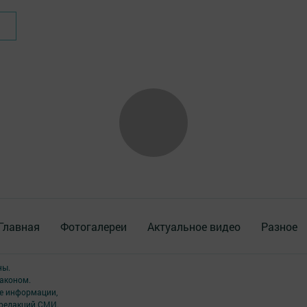
Главная
Фотогалереи
Актуальное видео
Разное
ны.
аконом.
ме информации,
 редакций СМИ.