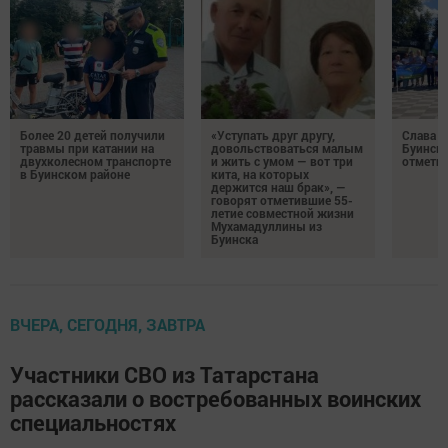
Более 20 детей получили
«Уступать друг другу,
Слава г
травмы при катании на
довольствоваться малым
Буинск 
двухколесном транспорте
и жить с умом — вот три
отмети
в Буинском районе
кита, на которых
держится наш брак», —
говорят отметившие 55-
летие совместной жизни
Мухамадуллины из
Буинска
ВЧЕРА, СЕГОДНЯ, ЗАВТРА
Участники СВО из Татарстана
рассказали о востребованных воинских
специальностях