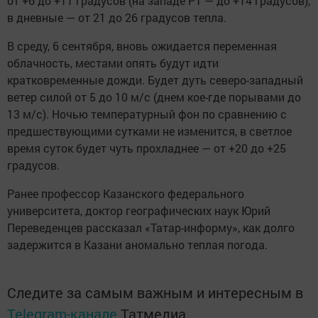
от +6 до +11 градусов (на западе РТ — до +14 градусов),
в дневные — от 21 до 26 градусов тепла.
В среду, 6 сентября, вновь ожидается переменная
облачность, местами опять будут идти
кратковременные дожди. Будет дуть северо-западный
ветер силой от 5 до 10 м/с (днем кое-где порывами до
13 м/с). Ночью температурный фон по сравнению с
предшествующими сутками не изменится, в светлое
время суток будет чуть прохладнее — от +20 до +25
градусов.
Ранее профессор Казанского федерального
университета, доктор географических наук Юрий
Переведенцев рассказал «Татар-информу», как долго
задержится в Казани аномально теплая погода.
Следите за самым важным и интересным в
Telegram-канале
Татмедиа