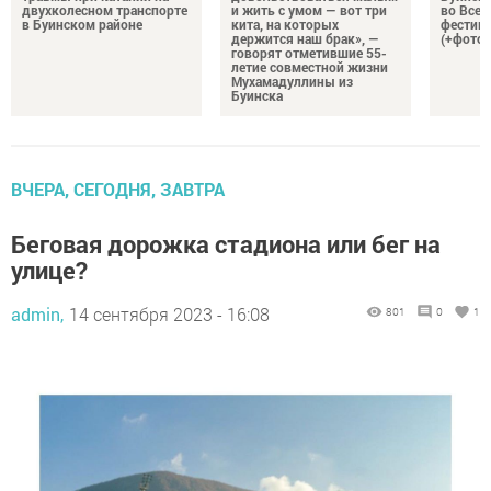
двухколесном транспорте
и жить с умом — вот три
во Все
в Буинском районе
кита, на которых
фестива
держится наш брак», —
(+фото)
говорят отметившие 55-
летие совместной жизни
Мухамадуллины из
Буинска
ВЧЕРА, СЕГОДНЯ, ЗАВТРА
Беговая дорожка стадиона или бег на
улице?
admin,
14 сентября 2023 - 16:08
801
0
1