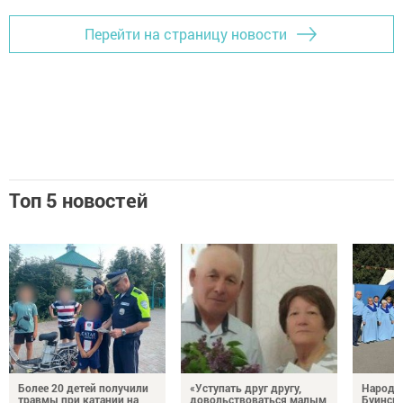
Перейти на страницу новости
Топ 5 новостей
Более 20 детей получили
«Уступать друг другу,
Народн
травмы при катании на
довольствоваться малым
Буинска