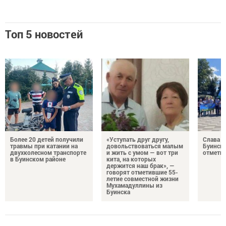
Топ 5 новостей
Более 20 детей получили
«Уступать друг другу,
Слава г
травмы при катании на
довольствоваться малым
Буинск 
двухколесном транспорте
и жить с умом — вот три
отмети
в Буинском районе
кита, на которых
держится наш брак», —
говорят отметившие 55-
летие совместной жизни
Мухамадуллины из
Буинска