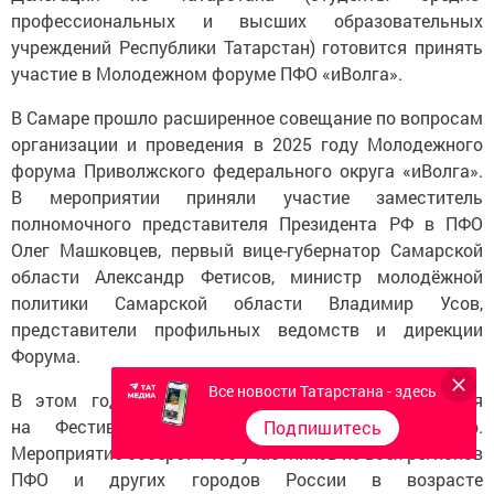
профессиональных и высших образовательных
учреждений Республики Татарстан) готовится принять
участие в Молодежном форуме ПФО «иВолга».
В Самаре прошло расширенное совещание по вопросам
организации и проведения в 2025 году Молодежного
форума Приволжского федерального округа «иВолга».
В мероприятии приняли участие заместитель
полномочного представителя Президента РФ в ПФО
Олег Машковцев, первый вице-губернатор Самарской
области Александр Фетисов, министр молодёжной
политики Самарской области Владимир Усов,
представители профильных ведомств и дирекции
Форума.
Все новости Татарстана - здесь
В этом году «иВолга» пройдет с 24 по 29 июля
на Фестивальной поляне Мастрюковских озер.
Подпишитесь
Мероприятие соберёт 1400 участников из всех регионов
ПФО и других городов России в возрасте