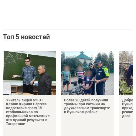
Топ 5 новостей
Учитель лицея №131
Более 20 детей получили
Добро н
Казани Кирилл Сергеев
травмы при катании на
Буински
подготовил сразу 15
двухколесном транспорте
приход
стобалльников по
в Буинском районе
реализу
профильной математике –
дела
это лучший результат в
Татарстане