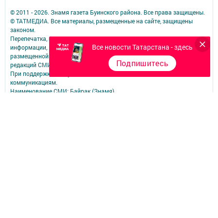
© 2011 - 2026. Знамя газета Буинского района. Все права защищены.
© ТАТМЕДИА. Все материалы, размещенные на сайте, защищены
законом.
Перепечатка, воспроизведение и распространение в любом объеме
Все новости Татарстана - здесь
информации,
размещенной на сайте, возможна только с письменного согласия
Подпишитесь
редакций СМИ.
При поддержке Республиканского агентства по печати и массовым
коммуникациям.
Наименование СМИ: Байрак (Знамя)
№ свидетельства о регистрации СМИ, дата: Эл № ФС77-90212 от 07
октября 2025 года
выдано Федеральной службой по надзору в сфере связи,
информационных технологий и массовых коммуникаций
ФИО главного редактора: Котельникова Лилия Ленаровна
Адрес редакции: 422433, Россия, Республика Татарстан, г. Буинск, ул.
К.Маркса, д. 62
Телефон редакции: (84374) 3-19-73 Электронная почта редакции:
bayrakbua@mail.ru
other
Учредитель СМИ: АО «ТАТМЕДИА»
Антикоррупционная политика
АО «ТАТМЕДИА» использует «cookie»
для персонализации сервисов и