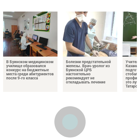
В Буинском медицинском
Болезни предстательной
Учител
училище образовался
железы. Врач-уролог из
Казани 
конкурс на бюджетные
Буинской ЦРБ
подгото
места среди абитуриентов
настоятельно
стобалл
после 9-го класса
рекомендует не
профил
откладывать лечение
это луч
Татарст