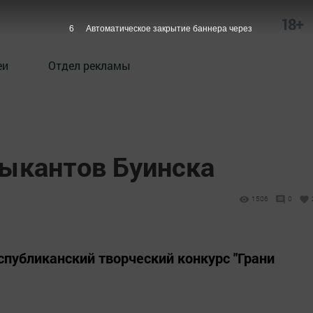
18+
5
Автоматическое закрытие баннера через
еи
Отдел рекламы
ыкантов Буинска
1506
0
спубликанский творческий конкурс "Грани