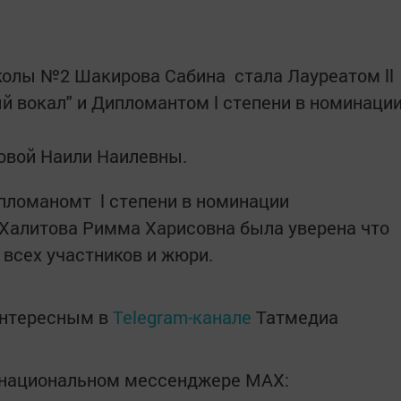
олы №2 Шакирова Сабина стала Лауреатом ll
й вокал" и Дипломантом l степени в номинаци
й
овой Наили Наилевны.
ломаномт l степени в номинации
 Халитова Римма Харисовна была уверена что
всех участников и жюри.
интересным в
Telegram-канале
Татмедиа
в национальном мессенджере MАХ: