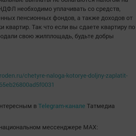
НДФЛ необходимо уплачивать со средств,
нных пенсионных фондов, а также доходов от
и квартир. Так что если вы сдаете квартиру по
родали свою жилплощадь, будьте добры
oden.ru/chetyre-naloga-kotorye-doljny-zaplatit-
b65eb26800ad5f0031
интересным в
Telegram-канале
Татмедиа
в национальном мессенджере MАХ: