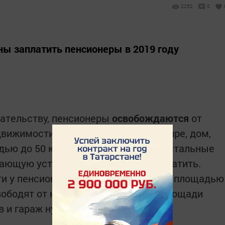
2252
0
ы заплатить пенсионеры в 2019 году
дательству, пенсионеры
освобождаются
от
движимости: квартиру, долю в квартире, дом,
дью до 50 квадратных метров. За остальные
ающую установленную, придется платить.
сти у пенсионера имеются жилой дом площадью
вободят от налога за 50 метров от площади
в и гараж нужно будет заплатить.