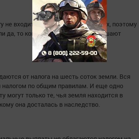
гу не входит в перечень федеральных, поэтому
ли да, то кому и в каком размере, решают
аются от налога на шесть соток земли. Вся
 налогом по общим правилам. И еще одно
ту могут только те, чья земля находится в
 кому она досталась в наследство.
иальные выплаты не облагаются налогом на