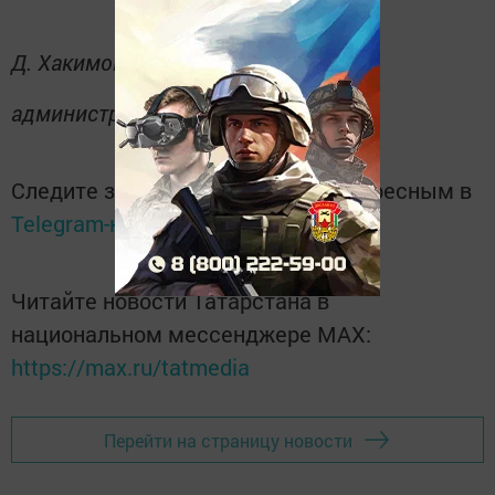
Д. Хакимова,
секретарь
административной комиссии.
Следите за самым важным и интересным в
Telegram-канале
Татмедиа
Читайте новости Татарстана в
национальном мессенджере MАХ:
https://max.ru/tatmedia
Перейти на страницу новости