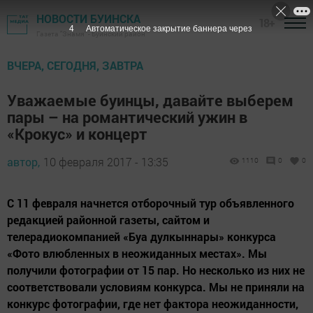
НОВОСТИ БУИНСКА
18+
4
Автоматическое закрытие баннера через
Газета "Знамя" - Буинский район
ВЧЕРА, СЕГОДНЯ, ЗАВТРА
Уважаемые буинцы, давайте выберем
пары – на романтический ужин в
«Крокус» и концерт
автор,
10 февраля 2017 - 13:35
1110
0
0
С 11 февраля начнется отборочный тур объявленного
редакцией районной газеты, сайтом и
телерадиокомпанией «Буа дулкыннары» конкурса
«Фото влюбленных в неожиданных местах». Мы
получили фотографии от 15 пар. Но несколько из них не
соответствовали условиям конкурса. Мы не приняли на
конкурс фотографии, где нет фактора неожиданности,