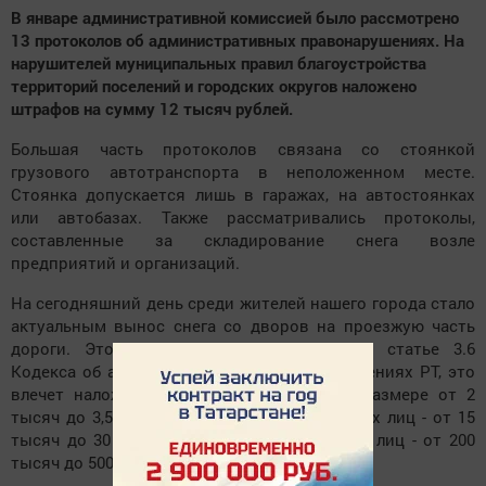
В январе административной комиссией было рассмотрено
13 протоколов об административных правонарушениях. На
нарушителей муниципальных правил благоустройства
территорий поселений и городских округов наложено
штрафов на сумму 12 тысяч рублей.
Большая часть протоколов связана со стоянкой
грузового автотранспорта в неположенном месте.
Стоянка допускается лишь в гаражах, на автостоянках
или автобазах. Также рассматривались протоколы,
составленные за складирование снега возле
предприятий и организаций.
На сегодняшний день среди жителей нашего города стало
актуальным вынос снега со дворов на проезжую часть
дороги. Это строго запрещено! Согласно статье 3.6
Кодекса об административных правонарушениях РТ, это
влечет наложение штрафа на граждан в размере от 2
тысяч до 3,5 тысячи рублей, на должностных лиц - от 15
тысяч до 30 тысяч рублей, на юридических лиц - от 200
тысяч до 500 тысяч рублей.