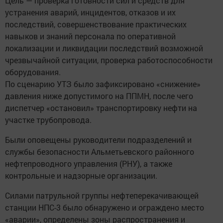
Цель — проверка готовности сил и средств для
устранения аварий, инцидентов, отказов и их
последствий, совершенствование практических
навыков и знаний персонала по оперативной
локализации и ликвидации последствий возможной
чрезвычайной ситуации, проверка работоспособности
оборудования.
По сценарию УТЗ было зафиксировано «снижение»
давления ниже допустимого на ППМН, после чего
диспетчер «остановил» транспортировку нефти на
участке трубопровода.
Были оповещены руководители подразделений и
службы безопасности Альметьевского районного
нефтепроводного управления (РНУ), а также
контрольные и надзорные организации.
Силами патрульной группы нефтеперекачивающей
станции НПС-3 было обнаружено и ограждено место
«аварии», определены зоны распространения и