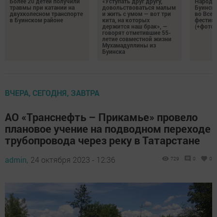
Более 20 детей получили
«Уступать друг другу,
Народн
травмы при катании на
довольствоваться малым
Буинска
двухколесном транспорте
и жить с умом — вот три
во Все
в Буинском районе
кита, на которых
фестива
держится наш брак», —
(+фото)
говорят отметившие 55-
летие совместной жизни
Мухамадуллины из
Буинска
ВЧЕРА, СЕГОДНЯ, ЗАВТРА
АО «Транснефть – Прикамье» провело
плановое учение на подводном переходе
трубопровода через реку в Татарстане
admin,
24 октября 2023 - 12:36
729
0
0