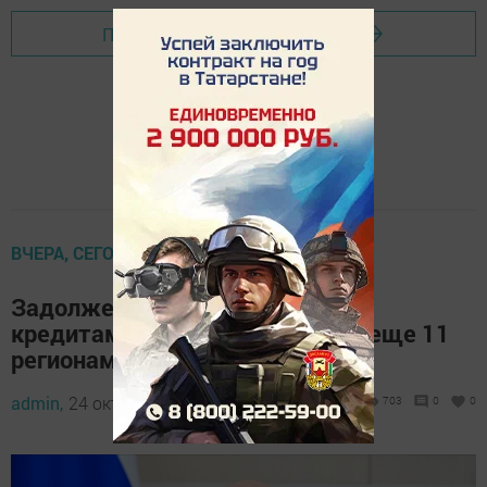
Перейти на страницу новости
ВЧЕРА, СЕГОДНЯ, ЗАВТРА
Задолженность по бюджетным
кредитам спишут Татарстану и еще 11
регионам
admin,
24 октября 2023 - 12:52
703
0
0