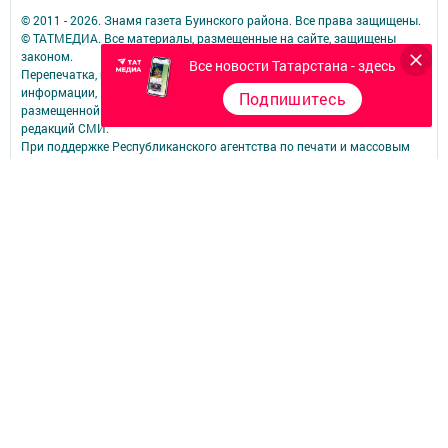
© 2011 - 2026. Знамя газета Буинского района. Все права защищены.
© ТАТМЕДИА. Все материалы, размещенные на сайте, защищены
законом.
Все новости Татарстана - здесь
Перепечатка, воспроизведение и распространение в любом объеме
информации,
Подпишитесь
размещенной на сайте, возможна только с письменного согласия
редакций СМИ.
При поддержке Республиканского агентства по печати и массовым
коммуникациям.
Наименование СМИ: Байрак (Знамя)
№ свидетельства о регистрации СМИ, дата: Эл № ФС77-90212 от 07
октября 2025 года
выдано Федеральной службой по надзору в сфере связи,
информационных технологий и массовых коммуникаций
ФИО главного редактора: Котельникова Лилия Ленаровна
Адрес редакции: 422433, Россия, Республика Татарстан, г. Буинск, ул.
К.Маркса, д. 62
Телефон редакции: (84374) 3-19-73 Электронная почта редакции:
bayrakbua@mail.ru
other
Учредитель СМИ: АО «ТАТМЕДИА»
Антикоррупционная политика
АО «ТАТМЕДИА» использует «cookie»
для персонализации сервисов и