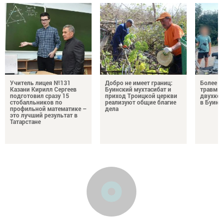
Учитель лицея №131
Добро не имеет границ:
Более 2
Казани Кирилл Сергеев
Буинский мухтасибат и
травмы 
подготовил сразу 15
приход Троицкой церкви
двухкол
стобалльников по
реализуют общие благие
в Буинс
профильной математике –
дела
это лучший результат в
Татарстане