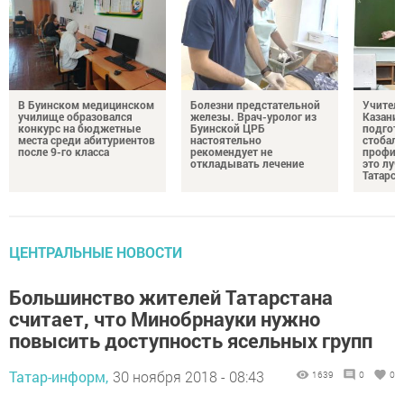
В Буинском медицинском
Болезни предстательной
Учител
училище образовался
железы. Врач-уролог из
Казани 
конкурс на бюджетные
Буинской ЦРБ
подгото
места среди абитуриентов
настоятельно
стобалл
после 9-го класса
рекомендует не
профил
откладывать лечение
это луч
Татарст
ЦЕНТРАЛЬНЫЕ НОВОСТИ
Большинство жителей Татарстана
считает, что Минобрнауки нужно
повысить доступность ясельных групп
Татар-информ,
30 ноября 2018 - 08:43
1639
0
0