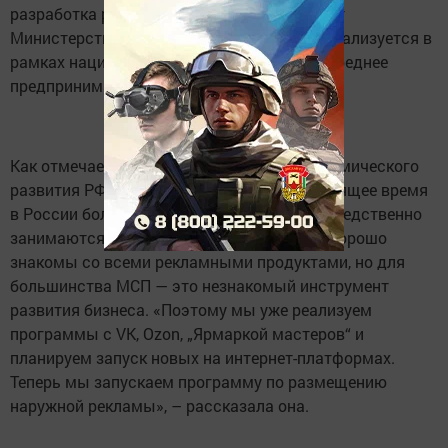
разработка рекламного креатива, сообщает
Министерство экономики РТ. Поддержка реализуется в
рамках национального проекта «Малое и среднее
предпринимательство».
Как отмечает заместитель министра экономического
развития РФ Татьяна Илюшникова, в настоящее время
в России более 213 тысяч компаний непосредственно
занимаются рекламной деятельностью и хорошо
знакомы со всеми рекламными продуктами, но для
большинства МСП — это незнакомый инструмент
развития бизнеса. «Поэтому мы уже реализуем
программы с VK, Ozon, „Ярмаркой мастеров“ и
планируем запуск новых на интернет-платформах.
Теперь мы запускаем программу по размещению
наружной рекламы», – рассказала она.