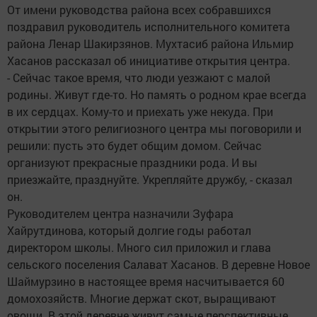
От имени руководства района всех собравшихся
поздравил руководитель исполнительного комитета
района Ленар Шакирзянов. Мухтасиб района Ильмир
Хасанов рассказал об инициативе открытия центра.
- Сейчас такое время, что люди уезжают с малой
родины. Живут где-то. Но память о родном крае всегда
в их сердцах. Кому-то и приехать уже некуда. При
открытии этого религиозного центра мы поговорили и
решили: пусть это будет общим домом. Сейчас
организуют прекрасные праздники рода. И вы
приезжайте, празднуйте. Укрепляйте дружбу, - сказал
он.
Руководителем центра назначили Зуфара
Хайрутдинова, который долгие годы работал
директором школы. Много сил приложил и глава
сельского поселения Салават Хасанов. В деревне Новое
Шаймурзино в настоящее время насчитывается 60
домохозяйств. Многие держат скот, выращивают
овощи. В этой деревне живут самые перспективные