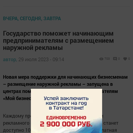
ВЧЕРА, СЕГОДНЯ, ЗАВТРА
Государство поможет начинающим
предпринимателям с размещением
наружной рекламы
автор,
29 июля 2023 - 09:14
703
0
0
Новая мера поддержки для начинающих бизнесменам
– размещение наружной рекламы – запущена в
центрах помощи начинающим предпринимателям
«Мой бизнес»
Каждому предпринимателю при пополнении
рекламного счета любой суммой от 1 рубля станет
доступно 10 тысяч бонусных рублей и бесплатная