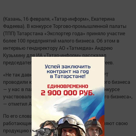
(Казань, 16 февраля, «Татар-информ», Екатерина
Фадеева). В конкурсе Торгово-промышленной палаты
(ТПП) Татарстана «Экспортер года» приняло участие
более 100 предприятий малого бизнеса. Об этом в
интервью гендиректору АО «Татмедиа» Андрею
Кузьмину для ИА «Татар-информ» рассказал
председатель правления ТПП РТ Шамиль Агеев.
«Не так давно мы вместе с Минэкономики РТ
проводили конкурс экспортеров среди малого бизнеса
— у нас в палате был полный зал. В этом конкурсе
участвовали больше 100 предприятий малого бизнеса»,
— отметил Агеев.
По его словам, татарстанские предприятия,
работающие в сельском хозяйстве, поставляют свою
продукцию в 46 стран мира. А Казанский