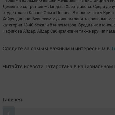
Первыми на лыжню вышли женщины. На дистанции 4 килом
Дементьева, третьей – Ландыш Хаертдинова. Среди девуш
студентка из Казани Ольга Попова. Второе место у Крис
Хайрутдинова. Буинским мужчинам занять призовые места
категории 18-40 бежали 8 километров. Среди них и юнош
Нафикова Айдар. Айдар Сабирзянович также вручил пам
Следите за самым важным и интересным в
T
Читайте новости Татарстана в национально
Галерея
❮