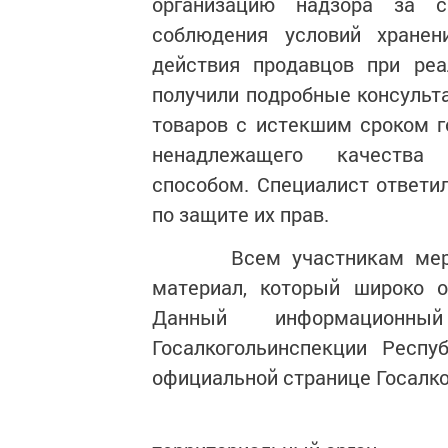
организацию надзора за с
соблюдения условий хране
действия продавцов при реа
получили подробные консульт
товаров с истекшим сроком г
ненадлежащего качест
способом. Специалист ответи
по защите их прав.
Всем участникам меропри
материал, который широко о
Данный информационн
Госалкогольинспекции Рес
официальной странице Госалк
Зелено