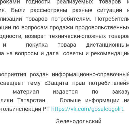
роками годности реализуемых товаров 
ния. Были рассмотрены разные ситуации 
лизации товаров потребителям. Потребител
ации по вопросам продажи продовольственны
одности, возврат технически-сложных товаро
ва и покупка товара дистанционны
ла на вопросы и дала советы и рекомендаци
ятия роздан информационно-справочны
свещает тему «Защита прав потребителей»
ый материал издается по заказ
публики Татарстан. Больше информации н
огольинспекции РТ
https://vk.com/gosalcogolrt
.
дольский