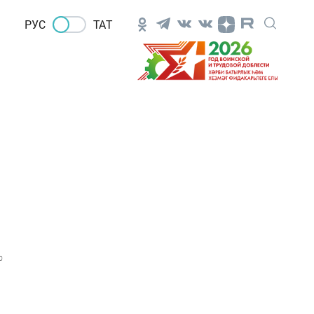
РУС
ТАТ
0