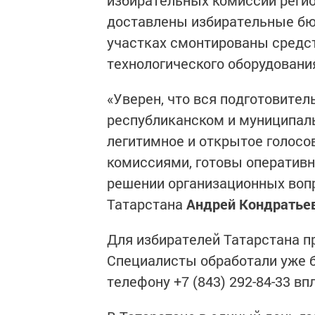
избирательных комиссий регио
доставлены избирательные бю
участках смонтированы средст
технологического оборудовани
«Уверен, что вся подготовител
республиканском и муниципаль
легитимное и открытое голосо
комиссиями, готовы оперативн
решении организационных воп
Татарстана
Андрей Кондратье
Для избирателей Татарстана п
Специалисты обработали уже б
телефону +7 (843) 292-84-33 вп